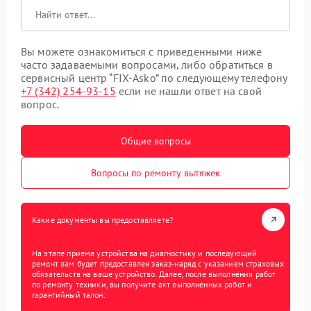
Вы можете ознакомиться с приведенными ниже
часто задаваемыми вопросами, либо обратиться в
сервисный центр “FIX-Asko” по следующему телефону
+7 (342) 254-93-15
если не нашли ответ на свой
вопрос.
Общие вопросы
Вопросы по ремонту вытяжек
Какие документы вы предоставляете?
На этапе приема устройства на диагностику и последующий
ремонт вам будет предоставлен заказ-наряд с указанием страховых
обязательств на ваше устройство. Далее, после выполнения работ
по ремонту техники, вы получите акт выполненных работ и
гарантийный талон.