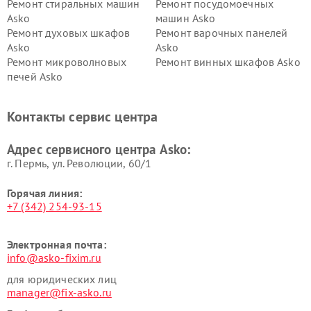
Ремонт стиральных машин
Ремонт посудомоечных
Asko
машин Asko
Ремонт духовых шкафов
Ремонт варочных панелей
Asko
Asko
Ремонт микроволновых
Ремонт винных шкафов Asko
печей Asko
Ремонт вытяжек Asko
Ремонт сушильных шкафов
Asko
Контакты сервис центра
Ремонт подогревателей
Ремонт промышленных
посуды и пищи Asko
вакуумных упаковщиков
Адрес сервисного центра Asko:
Asko
г. Пермь, ул. ​Революции, 60/1
Горячая линия:
+7 (342) 254-93-15
Электронная почта:
info@asko-fixim.ru
для юридических лиц
manager@fix-asko.ru