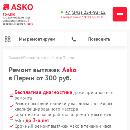
+7 (342) 254-93-15
FIX-ASKO
Ежедневно, с 10:00 до 20:00
Ремонт устройств Asko
Специализированный
cервисный центр г.
Пермь
Мы ремонтируем
Позвонить
Главная
Ремонт вытяжек Asko в Перми
Ремонт вытяжек
Asko
в Перми от 300 руб.
Бесплатная диагностика
даже при отказе от
ремонта
Ремонт бытовой техники у вас дома с выездом
квалифицированного мастера
Гарантия на наши работы по ремонту вытяжек
Ремонт промышленных вакуумных упаковщиков Asko
Ремонт стиральных машин Asko
Ремонт микроволновых печей Asko
Ремонт сушильных шкафов Asko
Ремонт подогревателей посуды и пищи Asko
Ремонт посудомоечных машин Asko
до 3-х лет
Asko
Срочный ремонт вытяжек Asko в течении часа