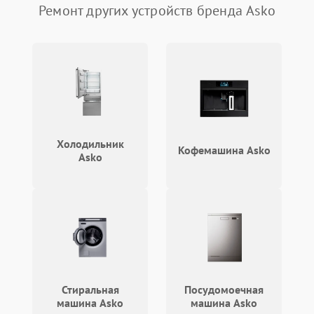
Ремонт других устройств бренда Asko
Не ключается вытяжка
550 ₽
Подробнее →
Неисправность пускового
1000 ₽
Подробнее →
конденсатора
Поломка реле
1000 ₽
Подробнее →
Холодильник
Кофемашина Asko
Asko
Стиральная
Посудомоечная
машина Asko
машина Asko