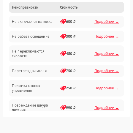
Неисправности
Стоимость
Вентиляция
Не включается вытяжка
600 ₽
Подробнее →
Освещение
Не рабает освещение
300 ₽
Подробнее →
Механические повреждения
Не переключаются
Электроника
450 ₽
Подробнее →
скорости
Электрика/Механические
Перегрев двигателя
750 ₽
Подробнее →
Поломка кнопок
250 ₽
Подробнее →
управления
Повреждение шнура
990 ₽
Подробнее →
питания
Выбивает автомат при
550 ₽
Подробнее →
включении