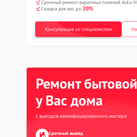
Срочный ремонт варочных панелей Asko H
20%
Скидка для вас до
Консультация со специалистом
Уз
Ремонт бытовой
у Вас дома
С выездом квалифицированного мастера
Срочный выезд