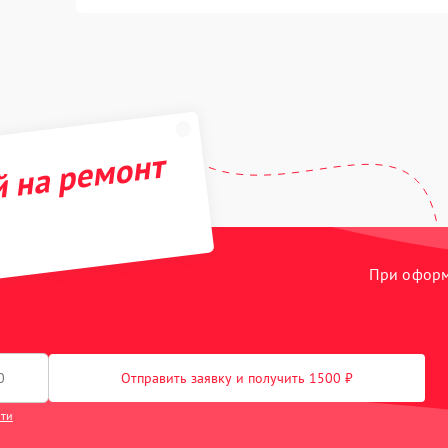
й на ремонт
При оформл
Отправить заявку и получить 1500 ₽
сти