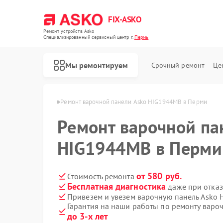
FIX-ASKO
Ремонт устройств Asko
Специализированный cервисный центр г.
Пермь
Мы ремонтируем
Срочный ремонт
Це
нелей Asko в Перми
Ремонт варочной панели Asko HIG1944MB в Перми
Ремонт варочной па
HIG1944MB в Перми
от 580 руб.
Стоимость ремонта
Бесплатная диагностика
даже при отказ
Привезем и увезем варочную панель Asko
Гарантия на наши работы по ремонту вар
до 3-х лет
Ремонт стиральных машин Asko
Ремонт посудомоечных машин Asko
Ремонт микроволновых печей Asko
Ремонт сушильных шкафов Asko
Ремонт подогревателей посуды и пищи Asko
Ремонт промышленных вакуумных упаковщиков Asko
Ремонт сушильных машин Asko