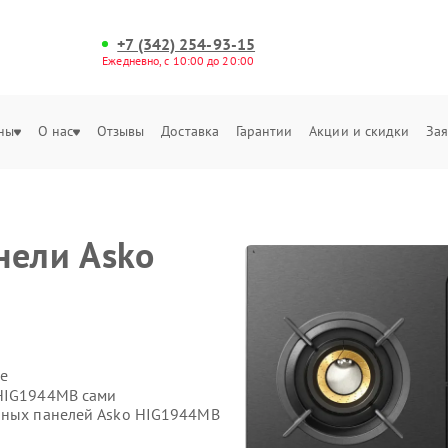
+7 (342) 254-93-15
Ежедневно, с 10:00 до 20:00
ны
О нас
Отзывы
Доставка
Гарантии
Акции и скидки
Зая
нели Asko
е
 HIG1944MB сами
очных панелей Asko HIG1944MB