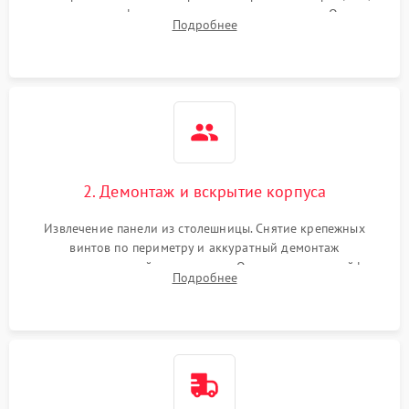
проверка конфорок на равномерность нагрева. Опрос
Подробнее
клиента о симптомах (не включается, не видит посуду,
щелкает).
2. Демонтаж и вскрытие корпуса
Извлечение панели из столешницы. Снятие крепежных
винтов по периметру и аккуратный демонтаж
стеклокерамической поверхности. Отсоединение шлейфов
Подробнее
сенсорного блока для доступа к силовым платам, катушкам
или ТЭНам.