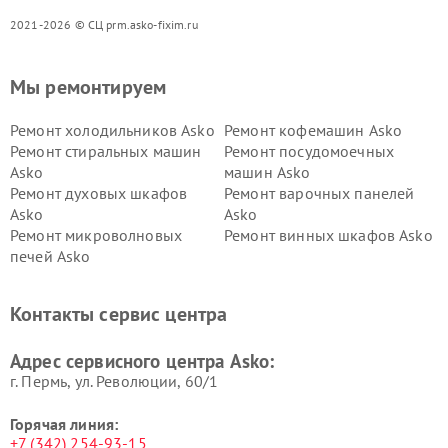
2021-2026 © СЦ prm.asko-fixim.ru
Мы ремонтируем
Ремонт холодильников Asko
Ремонт кофемашин Asko
Ремонт стиральных машин
Ремонт посудомоечных
Asko
машин Asko
Ремонт духовых шкафов
Ремонт варочных панелей
Asko
Asko
Ремонт микроволновых
Ремонт винных шкафов Asko
печей Asko
Ремонт вытяжек Asko
Ремонт сушильных шкафов
Asko
Контакты сервис центра
Ремонт подогревателей
Ремонт промышленных
посуды и пищи Asko
вакуумных упаковщиков
Адрес сервисного центра Asko:
Asko
г. Пермь, ул. ​Революции, 60/1
Горячая линия:
+7 (342) 254-93-15