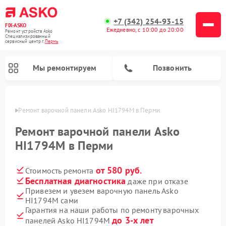
+7 (342) 254-93-15
FIX-ASKO
Ежедневно, с 10:00 до 20:00
Ремонт устройств Asko
Специализированный
cервисный центр г.
Пермь
Мы ремонтируем
Позвонить
Перми
Ремонт варочной панели Asko HI1794M в Перми
Ремонт варочной панели Asko
HI1794M в Перми
от 580 руб.
Стоимость ремонта
Бесплатная диагностика
даже при отказе
Привезем и увезем варочную панель Asko
HI1794M сами
Ремонт промышленных вакуумных упаковщиков Asko
Ремонт стиральных машин Asko
Ремонт сушильных шкафов Asko
Ремонт подогревателей посуды и пищи Asko
Ремонт посудомоечных машин Asko
Ремонт микроволновых печей Asko
Гарантия на наши работы по ремонту варочных
до 3-х лет
панелей Asko HI1794M