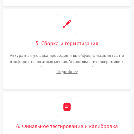
5. Сборка и герметизация
Аккуратная укладка проводов и шлейфов, фиксация плат и
конфорок на штатных местах. Установка стеклокерамики с
проверкой равномерности зазоров. Нанесение
Подробнее
термостойкого герметика или укладка уплотнительной
ленты по контуру.
6. Финальное тестирование и калибровка