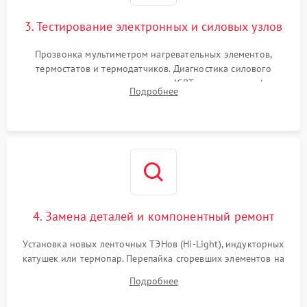
3. Тестирование электронных и силовых узлов
Прозвонка мультиметром нагревательных элементов,
термостатов и термодатчиков. Диагностика силового
модуля, реле, диодных мостов и IGBT-транзисторов (для
Подробнее
индукции). Проверка кранов и газ-контроля (для газовых
панелей).
4. Замена деталей и компонентный ремонт
Установка новых ленточных ТЭНов (Hi-Light), индукторных
катушек или термопар. Перепайка сгоревших элементов на
плате управления, восстановление токопроводящих
Подробнее
дорожек. Очистка контактов и замена поврежденной
проводки.