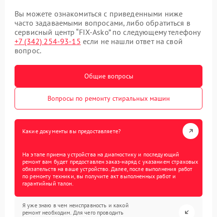
Вы можете ознакомиться с приведенными ниже
часто задаваемыми вопросами, либо обратиться в
сервисный центр “FIX-Asko” по следующему телефону
+7 (342) 254-93-15
если не нашли ответ на свой
вопрос.
Общие вопросы
Вопросы по ремонту стиральных машин
Какие документы вы предоставляете?
На этапе приема устройства на диагностику и последующий
ремонт вам будет предоставлен заказ-наряд с указанием страховых
обязательств на ваше устройство. Далее, после выполнения работ
по ремонту техники, вы получите акт выполненных работ и
гарантийный талон.
Я уже знаю в чем неисправность и какой
ремонт необходим. Для чего проводить