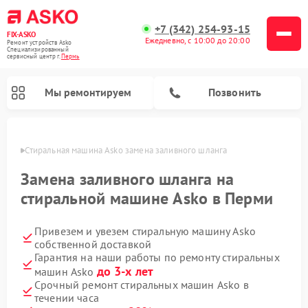
+7 (342) 254-93-15
FIX-ASKO
Ежедневно, с 10:00 до 20:00
Ремонт устройств Asko
Специализированный
cервисный центр г.
Пермь
Мы ремонтируем
Позвонить
Перми
Стиральная машина Asko замена заливного шланга
Замена заливного шланга на
стиральной машине Asko в Перми
Привезем и увезем стиральную машину Asko
собственной доставкой
Гарантия на наши работы по ремонту стиральных
до 3-х лет
машин Asko
Ремонт промышленных вакуумных упаковщиков Asko
Ремонт посудомоечных машин Asko
Ремонт сушильных шкафов Asko
Ремонт подогревателей посуды и пищи Asko
Ремонт микроволновых печей Asko
Срочный ремонт стиральных машин Asko в
течении часа