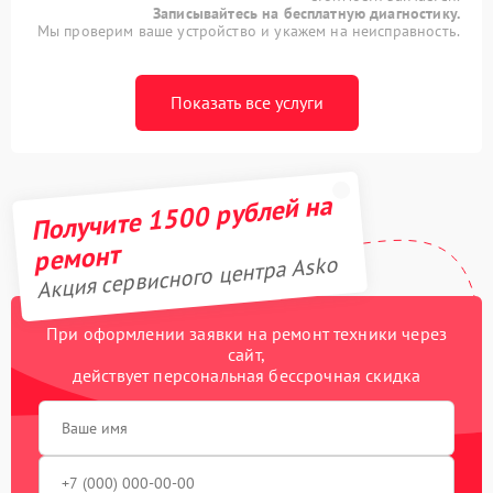
Записывайтесь на бесплатную диагностику.
Мы проверим ваше устройство и укажем на неисправность.
Показать все услуги
Получите 1500 рублей на
ремонт
Акция сервисного центра Asko
При оформлении заявки на ремонт техники через
сайт,
действует персональная бессрочная скидка