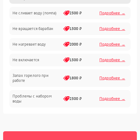
Не сливает воду (помпа)
2500 ₽
Подробнее →
Водоснабжение
Не вращается барабан
1500 ₽
Подробнее →
Слив
Не нагревает воду
2000 ₽
Подробнее →
Программное обеспечение
Не включается
1500 ₽
Подробнее →
Запах горелого при
1800 ₽
Подробнее →
работе
Проблемы с набором
2500 ₽
Подробнее →
воды
Замена ТЭНа
2200 ₽
Подробнее →
Замена платы управления
2200 ₽
Подробнее →