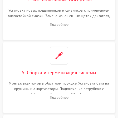
Установка новых подшипников и сальников с применением
влагостойкой смазки. Замена изношенных щеток двигателя,
порванного ремня привода, неисправного сливного насоса
Подробнее
или поврежденной резиновой манжеты.
5. Сборка и герметизация системы
Монтаж всех узлов в обратном порядке. Установка бака на
пружины и амортизаторы. Подключение патрубков с
надежной фиксацией хомутами. Обработка стыков
Подробнее
герметиком для предотвращения возможных протечек воды.