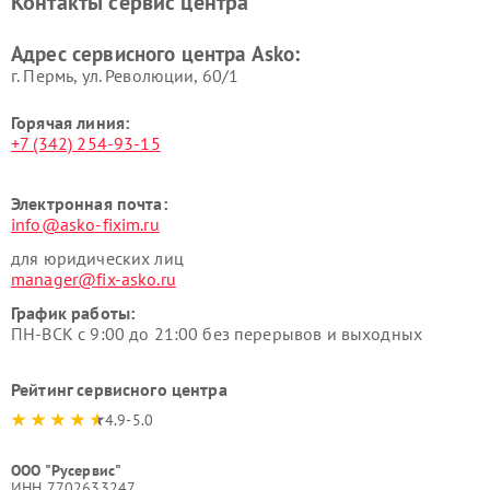
Контакты сервис центра
Ремонт подогревателей
Ремонт промышленных
посуды и пищи Asko
вакуумных упаковщиков
Адрес сервисного центра Asko:
Asko
г. Пермь, ул. ​Революции, 60/1
Горячая линия:
+7 (342) 254-93-15
Электронная почта:
info@asko-fixim.ru
для юридических лиц
manager@fix-asko.ru
График работы:
ПН-ВСК с 9:00 до 21:00 без перерывов и выходных
Рейтинг сервисного центра
4.9-5.0
ООО "Русервис"
ИНН 7702633247