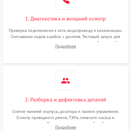
1. Диагностика и внешний осмотр
Проверка подключения к сети, водопроводу и канализации.
Считывание кодов ошибок с дисплея. Тестовый запуск для
выявления посторонних шумов, протечек или сбоев в работе
Подробнее
электронного модуля управления.
2. Разборка и дефектовка деталей
Снятие панелей корпуса, дозатора и панели управления.
Осмотр приводного ремня, ТЭНа, сливного насоса и
амортизаторов. Проверка подшипников барабана и
Подробнее
крестовины на износ, а манжеты люка на разрывы.