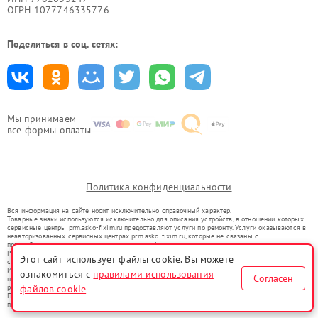
ОГРН 1077746335776
Поделиться в соц. сетях:
Мы принимаем
все формы оплаты
Политика конфиденциальности
Вся информация на сайте носит исключительно справочный характер.
Товарные знаки используются исключительно для описания устройств, в отношении которых
сервисные центры prm.asko-fixim.ru предоставляют услуги по ремонту. Услуги оказываются в
неавторизованных сервисных центрах prm.asko-fixim.ru, которые не связаны с
правообладателями товарных знаков или их официальными представителями.
Ремонт осуществляется для устройств, уже введенных в гражданский оборот в соответствии
Этот сайт использует файлы cookie. Вы можете
со статьей 1487 ГК РФ.
Использование товарных знаков не преследует цели индивидуализации услуг или введения
ознакомиться с
правилами использования
Согласен
потребителей в заблуждение, а служит для информирования о предоставляемых услугах по
файлов cookie
ремонту техники указанных брендов.
Представленная на сайте информация не является публичной офертой, определяемой
положениями Статьи 437(2) Гражданского кодекса РФ