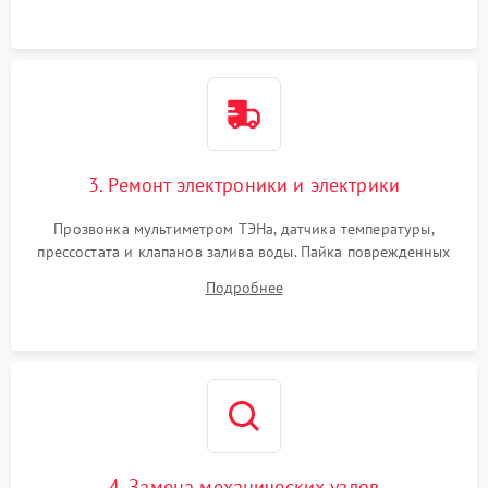
3. Ремонт электроники и электрики
Прозвонка мультиметром ТЭНа, датчика температуры,
прессостата и клапанов залива воды. Пайка поврежденных
дорожек или замена симисторов на плате управления.
Подробнее
Восстановление целостности проводки и контактов.
4. Замена механических узлов