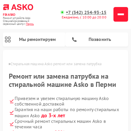
+7 (342) 254-93-15
FIX-ASKO
Ежедневно, с 10:00 до 20:00
Ремонт устройств Asko
Специализированный
cервисный центр г.
Пермь
Мы ремонтируем
Позвонить
Перми
Стиральная машина Asko ремонт или замена патрубка
Ремонт или замена патрубка на
стиральной машине Asko в Перми
Привезем и увезем стиральную машину Asko
собственной доставкой
Гарантия на наши работы по ремонту стиральных
до 3-х лет
машин Asko
Ремонт промышленных вакуумных упаковщиков Asko
Ремонт посудомоечных машин Asko
Ремонт сушильных шкафов Asko
Ремонт подогревателей посуды и пищи Asko
Ремонт микроволновых печей Asko
Срочный ремонт стиральных машин Asko в
течении часа