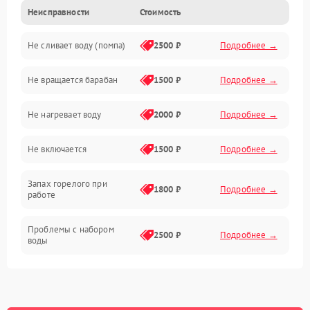
Неисправности
Стоимость
Электропитание
Не сливает воду (помпа)
2500 ₽
Подробнее →
Водоснабжение
Не вращается барабан
1500 ₽
Подробнее →
Слив
Не нагревает воду
2000 ₽
Подробнее →
Программное обеспечение
Не включается
1500 ₽
Подробнее →
Запах горелого при
1800 ₽
Подробнее →
работе
Проблемы с набором
2500 ₽
Подробнее →
воды
Замена ТЭНа
2200 ₽
Подробнее →
Замена платы управления
2200 ₽
Подробнее →