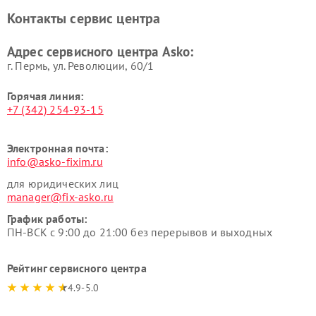
Asko
Контакты сервис центра
Ремонт подогревателей
Ремонт промышленных
посуды и пищи Asko
вакуумных упаковщиков
Адрес сервисного центра Asko:
Asko
г. Пермь, ул. ​Революции, 60/1
Горячая линия:
+7 (342) 254-93-15
Электронная почта:
info@asko-fixim.ru
для юридических лиц
manager@fix-asko.ru
График работы:
ПН-ВСК с 9:00 до 21:00 без перерывов и выходных
Рейтинг сервисного центра
4.9-5.0