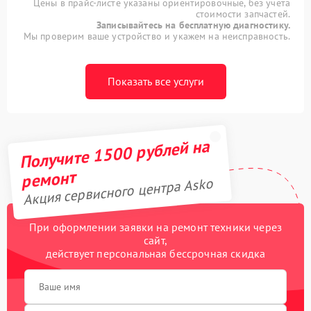
Цены в прайс-листе указаны ориентировочные, без учета
стоимости запчастей.
Записывайтесь на бесплатную диагностику.
Мы проверим ваше устройство и укажем на неисправность.
Показать все услуги
Получите 1500 рублей на
ремонт
Акция сервисного центра Asko
При оформлении заявки на ремонт техники через
сайт,
действует персональная бессрочная скидка