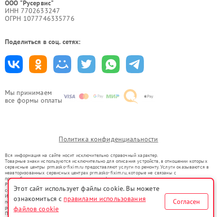
ООО "Русервис"
ИНН 7702633247
ОГРН 1077746335776
Поделиться в соц. сетях:
Мы принимаем
все формы оплаты
Политика конфиденциальности
Вся информация на сайте носит исключительно справочный характер.
Товарные знаки используются исключительно для описания устройств, в отношении которых
сервисные центры prm.asko-fixim.ru предоставляют услуги по ремонту. Услуги оказываются в
неавторизованных сервисных центрах prm.asko-fixim.ru, которые не связаны с
правообладателями товарных знаков или их официальными представителями.
Ремонт осуществляется для устройств, уже введенных в гражданский оборот в соответствии
Этот сайт использует файлы cookie. Вы можете
со статьей 1487 ГК РФ.
Использование товарных знаков не преследует цели индивидуализации услуг или введения
ознакомиться с
правилами использования
Согласен
потребителей в заблуждение, а служит для информирования о предоставляемых услугах по
файлов cookie
ремонту техники указанных брендов.
Представленная на сайте информация не является публичной офертой, определяемой