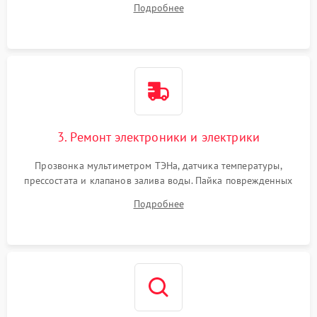
Подробнее
крестовины на износ, а манжеты люка на разрывы.
3. Ремонт электроники и электрики
Прозвонка мультиметром ТЭНа, датчика температуры,
прессостата и клапанов залива воды. Пайка поврежденных
дорожек или замена симисторов на плате управления.
Подробнее
Восстановление целостности проводки и контактов.