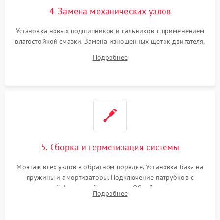
4. Замена механических узлов
Установка новых подшипников и сальников с применением
влагостойкой смазки. Замена изношенных щеток двигателя,
порванного ремня привода, неисправного сливного насоса
Подробнее
или поврежденной резиновой манжеты.
5. Сборка и герметизация системы
Монтаж всех узлов в обратном порядке. Установка бака на
пружины и амортизаторы. Подключение патрубков с
надежной фиксацией хомутами. Обработка стыков
Подробнее
герметиком для предотвращения возможных протечек воды.