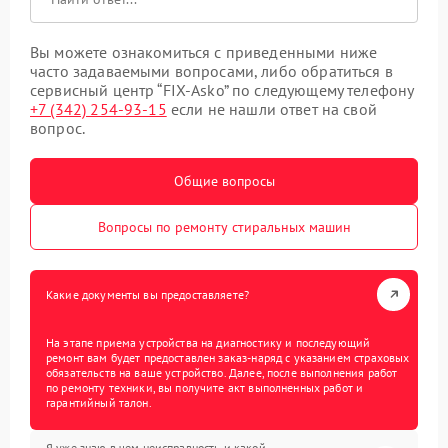
Вы можете ознакомиться с приведенными ниже
часто задаваемыми вопросами, либо обратиться в
сервисный центр “FIX-Asko” по следующему телефону
+7 (342) 254-93-15
если не нашли ответ на свой
вопрос.
Общие вопросы
Вопросы по ремонту стиральных машин
Какие документы вы предоставляете?
На этапе приема устройства на диагностику и последующий
ремонт вам будет предоставлен заказ-наряд с указанием страховых
обязательств на ваше устройство. Далее, после выполнения работ
по ремонту техники, вы получите акт выполненных работ и
гарантийный талон.
Я уже знаю в чем неисправность и какой