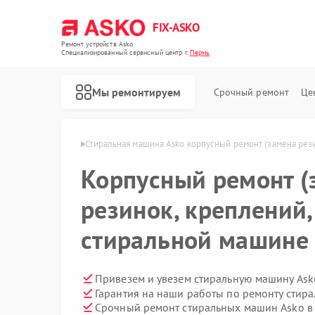
FIX-ASKO
Ремонт устройств Asko
Специализированный cервисный центр г.
Пермь
Мы ремонтируем
Срочный ремонт
Це
машин Asko в Перми
Стиральная машина Asko корпусный ремонт (замена рези
Корпусный ремонт (
резинок, креплений,
стиральной машине 
Привезем и увезем стиральную машину Ask
Гарантия на наши работы по ремонту стир
Срочный ремонт стиральных машин Asko в 
Ремонт посудомоечных машин Asko
Ремонт варочных панелей Asko
Ремонт микроволновых печей Asko
Ремонт сушильных шкафов Asko
Ремонт подогревателей посуды и пищи Asko
Ремонт промышленных вакуумных упаковщиков Asko
Ремонт сушильных машин Asko