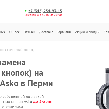
+7 (342) 254-93-15
Ежедневно, с 10:00 до 20:00
ны
О нас
Отзывы
Доставка
Гарантии
Акции и скидки
Зая
нок, креплений, кнопок)
замена
 кнопок) на
Asko в Перми
o собственной доставкой
до 3-х лет
альных машин Asko
течении часа