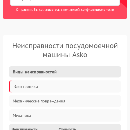
Отправляя, Вы соглашаетесь с
политикой конфиденциальности
Неисправности посудомоечной
машины Asko
Виды неисправностей
Электроника
Механические повреждения
Механика
Неисправности
Стоимость
Управление