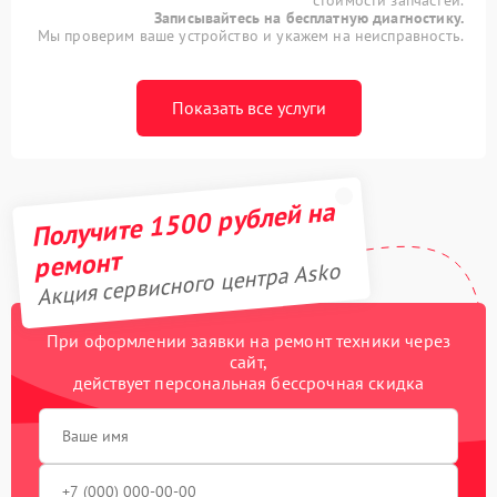
Записывайтесь на бесплатную диагностику.
Мы проверим ваше устройство и укажем на неисправность.
Показать все услуги
Получите 1500 рублей на
ремонт
Акция сервисного центра Asko
При оформлении заявки на ремонт техники через
сайт,
действует персональная бессрочная скидка