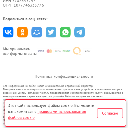
ИНН 7702633247
ОГРН 1077746335776
Поделиться в соц. сетях:
Мы принимаем
все формы оплаты
Политика конфиденциальности
Вся информация на сайте носит исключительно справочный характер.
Товарные знаки используются исключительно для описания устройств, в отношении которых
сервисные центры prm.asko-fixim.ru предоставляют услуги по ремонту. Услуги оказываются в
неавторизованных сервисных центрах prm.asko-fixim.ru, которые не связаны с
правообладателями товарных знаков или их официальными представителями.
Ремонт осуществляется для устройств, уже введенных в гражданский оборот в соответствии
Этот сайт использует файлы cookie. Вы можете
со статьей 1487 ГК РФ.
Использование товарных знаков не преследует цели индивидуализации услуг или введения
ознакомиться с
правилами использования
Согласен
потребителей в заблуждение, а служит для информирования о предоставляемых услугах по
файлов cookie
ремонту техники указанных брендов.
Представленная на сайте информация не является публичной офертой, определяемой
положениями Статьи 437(2) Гражданского кодекса РФ