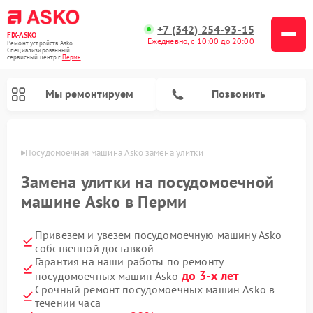
+7 (342) 254-93-15
FIX-ASKO
Ежедневно, с 10:00 до 20:00
Ремонт устройств Asko
Специализированный
cервисный центр г.
Пермь
Мы ремонтируем
Позвонить
Перми
Посудомоечная машина Asko замена улитки
Замена улитки на посудомоечной
машине Asko в Перми
Привезем и увезем посудомоечную машину Asko
собственной доставкой
Гарантия на наши работы по ремонту
до 3-х лет
посудомоечных машин Asko
Ремонт промышленных вакуумных упаковщиков Asko
Ремонт стиральных машин Asko
Ремонт сушильных шкафов Asko
Ремонт подогревателей посуды и пищи Asko
Ремонт микроволновых печей Asko
Срочный ремонт посудомоечных машин Asko в
течении часа