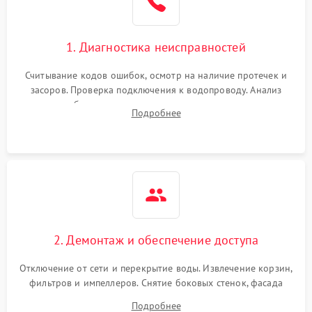
1. Диагностика неисправностей
Считывание кодов ошибок, осмотр на наличие протечек и
засоров. Проверка подключения к водопроводу. Анализ
жалоб на отсутствие слива, нагрева, вращения
Подробнее
разбрызгивателей или срабатывание системы защиты
аквастоп.
2. Демонтаж и обеспечение доступа
Отключение от сети и перекрытие воды. Извлечение корзин,
фильтров и импеллеров. Снятие боковых стенок, фасада
дверцы или нижнего поддона для прямого доступа к
Подробнее
циркуляционному насосу, ТЭНу и сливной помпе.