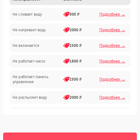
Не сливает воду
500 ₽
Подробнее →
Электропитание
Не нагревает воду
2000 ₽
Подробнее →
Датчики
Не включается
2500 ₽
Подробнее →
Нагрев
Не работает насос
1800 ₽
Подробнее →
Вода
Не работает панель
Гигиена
2500 ₽
Подробнее →
управления
Программное обеспечение
Не распыляет воду
2000 ₽
Подробнее →
Не запускается цикл
1800 ₽
Подробнее →
стирки
Проблемы с набором
1800 ₽
Подробнее →
воды