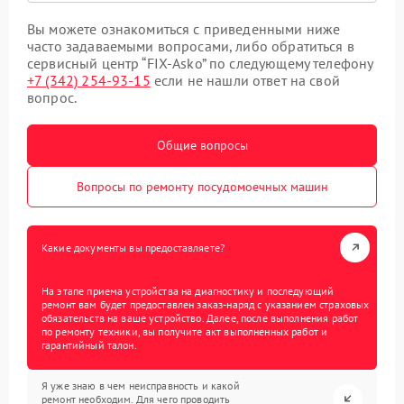
Вы можете ознакомиться с приведенными ниже
часто задаваемыми вопросами, либо обратиться в
сервисный центр “FIX-Asko” по следующему телефону
+7 (342) 254-93-15
если не нашли ответ на свой
вопрос.
Общие вопросы
Вопросы по ремонту посудомоечных машин
Какие документы вы предоставляете?
На этапе приема устройства на диагностику и последующий
ремонт вам будет предоставлен заказ-наряд с указанием страховых
обязательств на ваше устройство. Далее, после выполнения работ
по ремонту техники, вы получите акт выполненных работ и
гарантийный талон.
Я уже знаю в чем неисправность и какой
ремонт необходим. Для чего проводить