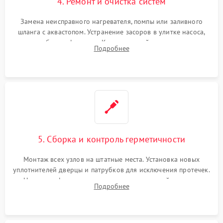
4. Ремонт и очистка систем
Замена неисправного нагревателя, помпы или заливного
шланга с аквастопом. Устранение засоров в улитке насоса,
патрубках и фильтрах. Компонентный ремонт платы
Подробнее
управления, восстановление поврежденной проводки.
5. Сборка и контроль герметичности
Монтаж всех узлов на штатные места. Установка новых
уплотнителей дверцы и патрубков для исключения протечек.
Надежная фиксация хомутов гидравлической системы,
Подробнее
сборка корпуса и установка датчика поплавка.