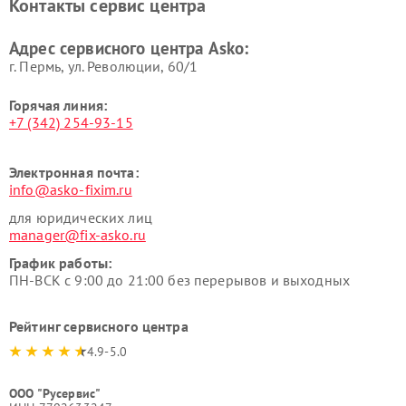
Контакты сервис центра
Ремонт подогревателей
Ремонт промышленных
посуды и пищи Asko
вакуумных упаковщиков
Адрес сервисного центра Asko:
Asko
г. Пермь, ул. ​Революции, 60/1
Горячая линия:
+7 (342) 254-93-15
Электронная почта:
info@asko-fixim.ru
для юридических лиц
manager@fix-asko.ru
График работы:
ПН-ВСК с 9:00 до 21:00 без перерывов и выходных
Рейтинг сервисного центра
4.9-5.0
ООО "Русервис"