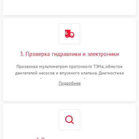
3. Проверка гидравлики и электроники
Прозвонка мультиметром проточного ТЭНа, обмоток
двигателей насосов и впускного клапана. Диагностика
прессостата (датчика уровня воды), датчика мутности,
Подробнее
концевика дверцы и электронного модуля управления.