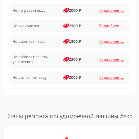
Не нагревает воду
2000 ₽
Подробнее →
Датчики
Не включается
2500 ₽
Подробнее →
Нагрев
Не работает насос
1800 ₽
Подробнее →
Вода
Не работает панель
Гигиена
2500 ₽
Подробнее →
управления
Программное обеспечение
Не распыляет воду
2000 ₽
Подробнее →
Не запускается цикл
1800 ₽
Подробнее →
стирки
Проблемы с набором
Этапы ремонта посудомоечной машины Asko
1800 ₽
Подробнее →
воды
Не работает сушилка
2100 ₽
Подробнее →