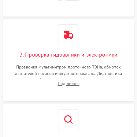
циркуляционному насосу, ТЭНу и сливной помпе.
3. Проверка гидравлики и электроники
Прозвонка мультиметром проточного ТЭНа, обмоток
двигателей насосов и впускного клапана. Диагностика
прессостата (датчика уровня воды), датчика мутности,
Подробнее
концевика дверцы и электронного модуля управления.