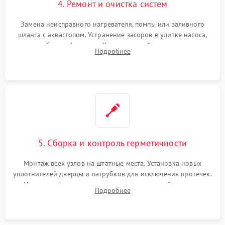
4. Ремонт и очистка систем
Замена неисправного нагревателя, помпы или заливного
шланга с аквастопом. Устранение засоров в улитке насоса,
патрубках и фильтрах. Компонентный ремонт платы
Подробнее
управления, восстановление поврежденной проводки.
5. Сборка и контроль герметичности
Монтаж всех узлов на штатные места. Установка новых
уплотнителей дверцы и патрубков для исключения протечек.
Надежная фиксация хомутов гидравлической системы,
Подробнее
сборка корпуса и установка датчика поплавка.