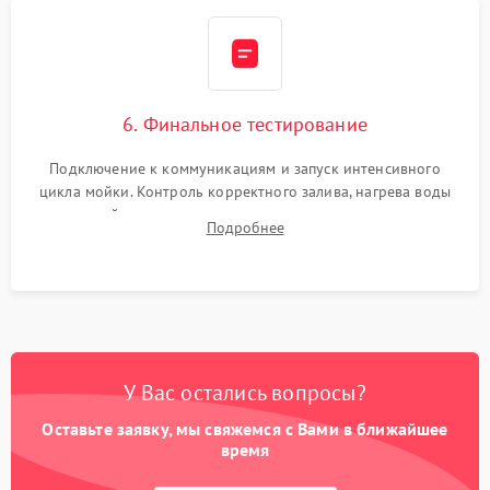
6. Финальное тестирование
Подключение к коммуникациям и запуск интенсивного
цикла мойки. Контроль корректного залива, нагрева воды
до нужной температуры, отсутствия посторонних шумов,
Подробнее
штатного слива и абсолютной сухости в поддоне.
У Вас остались вопросы?
Оставьте заявку, мы свяжемся с Вами в ближайшее
время