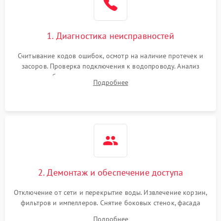
Сбои в работе таймера
1700 ₽
Подробнее →
1. Диагностика неисправностей
Проблемы с
2100 ₽
Подробнее →
циркуляционным насосом
Считывание кодов ошибок, осмотр на наличие протечек и
засоров. Проверка подключения к водопроводу. Анализ
жалоб на отсутствие слива, нагрева, вращения
Подробнее
разбрызгивателей или срабатывание системы защиты
аквастоп.
2. Демонтаж и обеспечение доступа
Отключение от сети и перекрытие воды. Извлечение корзин,
фильтров и импеллеров. Снятие боковых стенок, фасада
дверцы или нижнего поддона для прямого доступа к
Подробнее