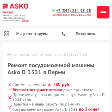
+7 (342) 254-93-15
FIX-ASKO
Ежедневно, с 10:00 до 20:00
Ремонт устройств Asko
Специализированный
cервисный центр г.
Пермь
Мы ремонтируем
Позвонить
Перми
Ремонт посудомоечной машины Asko D 3531 в Перми
Ремонт посудомоечной машины
Asko D 3531 в Перми
от 780 руб.
Стоимость ремонта
Бесплатная диагностика
даже при отказе
Привезем и увезем посудомоечную машину Asko D
3531 сами
Ремонт промышленных вакуумных упаковщиков Asko
Ремонт стиральных машин Asko
Ремонт сушильных шкафов Asko
Ремонт подогревателей посуды и пищи Asko
Ремонт микроволновых печей Asko
Гарантия на наши работы по ремонту
до 3-х лет
посудомоечных машин Asko D 3531