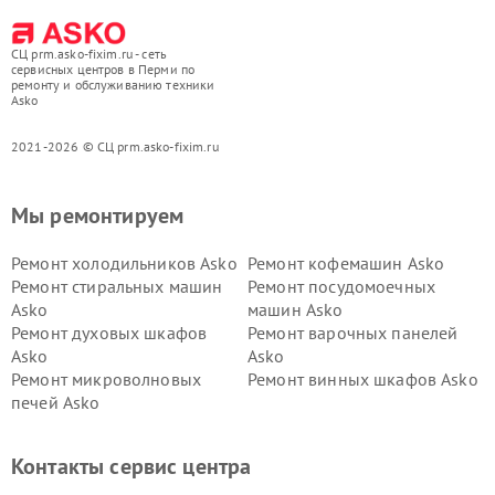
СЦ prm.asko-fixim.ru - сеть
сервисных центров в Перми по
ремонту и обслуживанию техники
Asko
2021-2026 © СЦ prm.asko-fixim.ru
Мы ремонтируем
Ремонт холодильников Asko
Ремонт кофемашин Asko
Ремонт стиральных машин
Ремонт посудомоечных
Asko
машин Asko
Ремонт духовых шкафов
Ремонт варочных панелей
Asko
Asko
Ремонт микроволновых
Ремонт винных шкафов Asko
печей Asko
Ремонт вытяжек Asko
Ремонт сушильных шкафов
Asko
Контакты сервис центра
Ремонт подогревателей
Ремонт промышленных