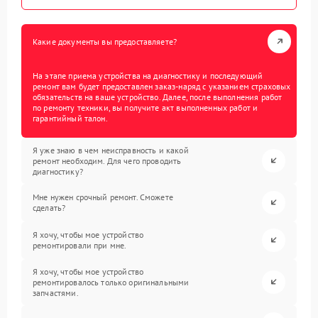
Какие документы вы предоставляете?
На этапе приема устройства на диагностику и последующий
ремонт вам будет предоставлен заказ-наряд с указанием страховых
обязательств на ваше устройство. Далее, после выполнения работ
по ремонту техники, вы получите акт выполненных работ и
гарантийный талон.
Я уже знаю в чем неисправность и какой
ремонт необходим. Для чего проводить
диагностику?
Мне нужен срочный ремонт. Сможете
сделать?
Я хочу, чтобы мое устройство
ремонтировали при мне.
Я хочу, чтобы мое устройство
ремонтировалось только оригинальными
запчастями.