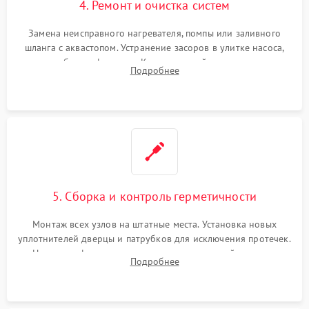
4. Ремонт и очистка систем
Замена неисправного нагревателя, помпы или заливного
шланга с аквастопом. Устранение засоров в улитке насоса,
патрубках и фильтрах. Компонентный ремонт платы
Подробнее
управления, восстановление поврежденной проводки.
5. Сборка и контроль герметичности
Монтаж всех узлов на штатные места. Установка новых
уплотнителей дверцы и патрубков для исключения протечек.
Надежная фиксация хомутов гидравлической системы,
Подробнее
сборка корпуса и установка датчика поплавка.