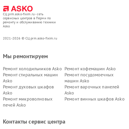
СЦ prm.asko-fixim.ru - сеть
сервисных центров в Перми по
ремонту и обслуживанию техники
Asko
2021-2026 © СЦ prm.asko-fixim.ru
Мы ремонтируем
Ремонт холодильников Asko
Ремонт кофемашин Asko
Ремонт стиральных машин
Ремонт посудомоечных
Asko
машин Asko
Ремонт духовых шкафов
Ремонт варочных панелей
Asko
Asko
Ремонт микроволновых
Ремонт винных шкафов Asko
печей Asko
Ремонт вытяжек Asko
Ремонт сушильных шкафов
Asko
Контакты сервис центра
Ремонт подогревателей
Ремонт промышленных