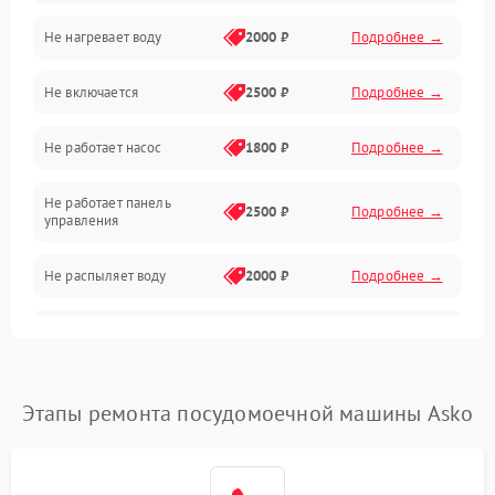
Не нагревает воду
2000 ₽
Подробнее →
Датчики
Не включается
2500 ₽
Подробнее →
Нагрев
Не работает насос
1800 ₽
Подробнее →
Вода
Не работает панель
Гигиена
2500 ₽
Подробнее →
управления
Программное обеспечение
Не распыляет воду
2000 ₽
Подробнее →
Не запускается цикл
1800 ₽
Подробнее →
стирки
Проблемы с набором
Этапы ремонта посудомоечной машины Asko
1800 ₽
Подробнее →
воды
Не работает сушилка
2100 ₽
Подробнее →