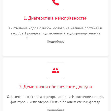
Сбои в работе таймера
1700 ₽
Подробнее →
1. Диагностика неисправностей
Проблемы с
2100 ₽
Подробнее →
циркуляционным насосом
Считывание кодов ошибок, осмотр на наличие протечек и
засоров. Проверка подключения к водопроводу. Анализ
жалоб на отсутствие слива, нагрева, вращения
Подробнее
разбрызгивателей или срабатывание системы защиты
аквастоп.
2. Демонтаж и обеспечение доступа
Отключение от сети и перекрытие воды. Извлечение корзин,
фильтров и импеллеров. Снятие боковых стенок, фасада
дверцы или нижнего поддона для прямого доступа к
Подробнее