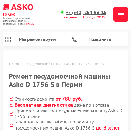
+7 (342) 254-93-15
FIX-ASKO
Ежедневно, с 10:00 до 20:00
Ремонт устройств Asko
Специализированный
cервисный центр г.
Пермь
Мы ремонтируем
Позвонить
Перми
Ремонт посудомоечной машины Asko D 1756 S в Перми
Ремонт посудомоечной машины
Asko D 1756 S в Перми
от 780 руб.
Стоимость ремонта
Бесплатная диагностика
даже при отказе
Привезем и увезем посудомоечную машину Asko D
1756 S сами
Ремонт промышленных вакуумных упаковщиков Asko
Ремонт стиральных машин Asko
Ремонт сушильных шкафов Asko
Ремонт подогревателей посуды и пищи Asko
Ремонт микроволновых печей Asko
Гарантия на наши работы по ремонту
до 3-х лет
посудомоечных машин Asko D 1756 S