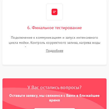
6. Финальное тестирование
Подключение к коммуникациям и запуск интенсивного
цикла мойки. Контроль корректного залива, нагрева воды
до нужной температуры, отсутствия посторонних шумов,
Подробнее
штатного слива и абсолютной сухости в поддоне.
У Вас остались вопросы?
Оставьте заявку, мы свяжемся с Вами в ближайшее
время