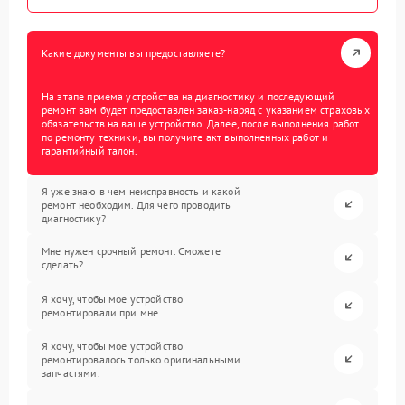
Какие документы вы предоставляете?
На этапе приема устройства на диагностику и последующий
ремонт вам будет предоставлен заказ-наряд с указанием страховых
обязательств на ваше устройство. Далее, после выполнения работ
по ремонту техники, вы получите акт выполненных работ и
гарантийный талон.
Я уже знаю в чем неисправность и какой
ремонт необходим. Для чего проводить
диагностику?
Мне нужен срочный ремонт. Сможете
сделать?
Я хочу, чтобы мое устройство
ремонтировали при мне.
Я хочу, чтобы мое устройство
ремонтировалось только оригинальными
запчастями.