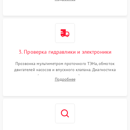
циркуляционному насосу, ТЭНу и сливной помпе.
3. Проверка гидравлики и электроники
Прозвонка мультиметром проточного ТЭНа, обмоток
двигателей насосов и впускного клапана. Диагностика
прессостата (датчика уровня воды), датчика мутности,
Подробнее
концевика дверцы и электронного модуля управления.