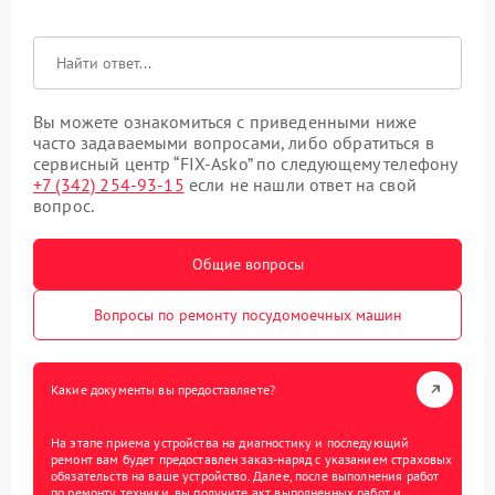
Вы можете ознакомиться с приведенными ниже
часто задаваемыми вопросами, либо обратиться в
сервисный центр “FIX-Asko” по следующему телефону
+7 (342) 254-93-15
если не нашли ответ на свой
вопрос.
Общие вопросы
Вопросы по ремонту посудомоечных машин
Какие документы вы предоставляете?
На этапе приема устройства на диагностику и последующий
ремонт вам будет предоставлен заказ-наряд с указанием страховых
обязательств на ваше устройство. Далее, после выполнения работ
по ремонту техники, вы получите акт выполненных работ и