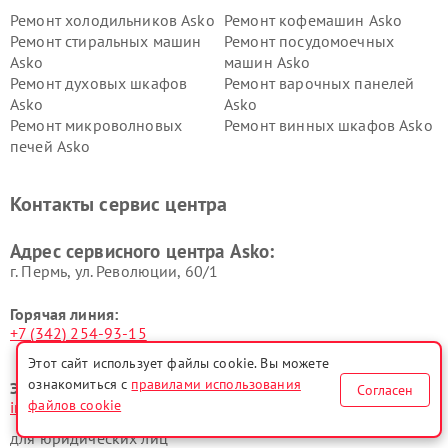
Ремонт холодильников Asko
Ремонт кофемашин Asko
Ремонт стиральных машин
Ремонт посудомоечных
Asko
машин Asko
Ремонт духовых шкафов
Ремонт варочных панелей
Asko
Asko
Ремонт микроволновых
Ремонт винных шкафов Asko
печей Asko
Ремонт вытяжек Asko
Ремонт сушильных шкафов
Asko
Контакты сервис центра
Ремонт подогревателей
Ремонт промышленных
посуды и пищи Asko
вакуумных упаковщиков
Адрес сервисного центра Asko:
Asko
г. Пермь, ул. ​Революции, 60/1
Горячая линия:
+7 (342) 254-93-15
Этот сайт использует файлы cookie. Вы можете
ознакомиться с
правилами использования
Электронная почта:
Согласен
файлов cookie
info@asko-fixim.ru
для юридических лиц