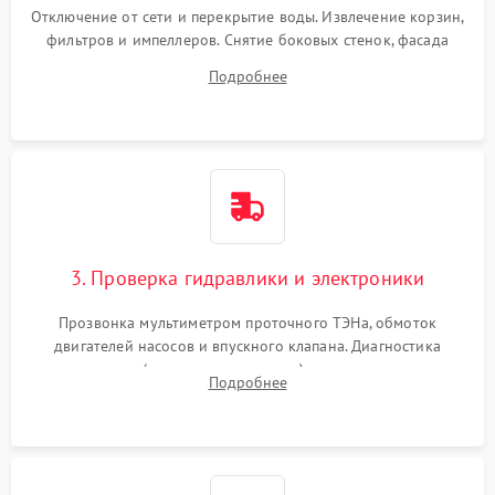
Отключение от сети и перекрытие воды. Извлечение корзин,
фильтров и импеллеров. Снятие боковых стенок, фасада
дверцы или нижнего поддона для прямого доступа к
Подробнее
циркуляционному насосу, ТЭНу и сливной помпе.
3. Проверка гидравлики и электроники
Прозвонка мультиметром проточного ТЭНа, обмоток
двигателей насосов и впускного клапана. Диагностика
прессостата (датчика уровня воды), датчика мутности,
Подробнее
концевика дверцы и электронного модуля управления.