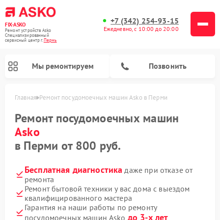
+7 (342) 254-93-15
FIX-ASKO
Ежедневно, с 10:00 до 20:00
Ремонт устройств Asko
Специализированный
cервисный центр г.
Пермь
Мы ремонтируем
Позвонить
Главная
Ремонт посудомоечных машин Asko в Перми
Ремонт посудомоечных машин
Asko
в Перми от 800 руб.
Бесплатная диагностика
даже при отказе от
ремонта
Ремонт бытовой техники у вас дома с выездом
квалифицированного мастера
Ремонт промышленных вакуумных упаковщиков Asko
Ремонт стиральных машин Asko
Ремонт сушильных шкафов Asko
Ремонт подогревателей посуды и пищи Asko
Ремонт микроволновых печей Asko
Гарантия на наши работы по ремонту
до 3-х лет
посудомоечных машин Asko