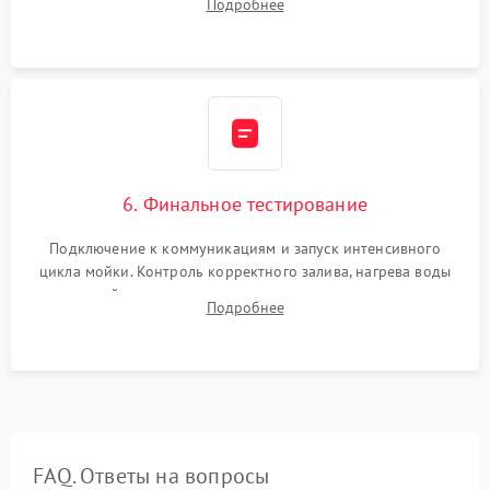
Подробнее
сборка корпуса и установка датчика поплавка.
6. Финальное тестирование
Подключение к коммуникациям и запуск интенсивного
цикла мойки. Контроль корректного залива, нагрева воды
до нужной температуры, отсутствия посторонних шумов,
Подробнее
штатного слива и абсолютной сухости в поддоне.
FAQ. Ответы на вопросы