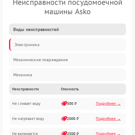
Неисправности посудомоечной
машины Asko
Виды неисправностей
Электроника
Механические повреждения
Механика
Неисправности
Стоимость
Управление
Не сливает воду
500 ₽
Подробнее →
Электропитание
Не нагревает воду
2000 ₽
Подробнее →
Датчики
Не включается
2500 ₽
Подробнее →
Нагрев