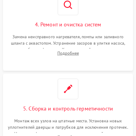
4. Ремонт и очистка систем
Замена неисправного нагревателя, помпы или заливного
шланга с аквастопом. Устранение засоров в улитке насоса,
патрубках и фильтрах. Компонентный ремонт платы
Подробнее
управления, восстановление поврежденной проводки.
5. Сборка и контроль герметичности
Монтаж всех узлов на штатные места. Установка новых
уплотнителей дверцы и патрубков для исключения протечек.
Надежная фиксация хомутов гидравлической системы,