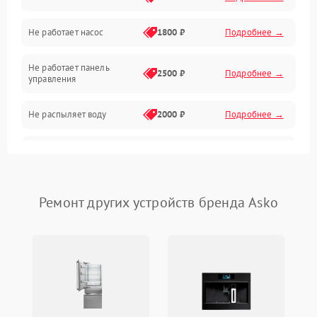
Не работает насос
1800 ₽
Подробнее →
Вода
Не работает панель
Гигиена
2500 ₽
Подробнее →
управления
Программное обеспечение
Не распыляет воду
2000 ₽
Подробнее →
Не запускается цикл
1800 ₽
Подробнее →
стирки
Проблемы с набором
Ремонт других устройств бренда Asko
1800 ₽
Подробнее →
воды
Не работает сушилка
2100 ₽
Подробнее →
Сбои в работе таймера
1700 ₽
Подробнее →
Проблемы с