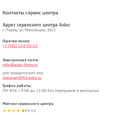
Ремонт вытяжек Asko
Ремонт сушильных шкафов
Asko
Контакты сервис центра
Ремонт подогревателей
Ремонт промышленных
посуды и пищи Asko
вакуумных упаковщиков
Адрес сервисного центра Asko:
Asko
г. Пермь, ул. ​Революции, 60/1
Горячая линия:
+7 (342) 254-93-15
Электронная почта:
info@asko-fixim.ru
для юридических лиц
manager@fix-asko.ru
График работы:
ПН-ВСК с 9:00 до 21:00 без перерывов и выходных
Рейтинг сервисного центра
4.9-5.0