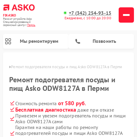
+7 (342) 254-93-15
FIX-ASKO
Ежедневно, с 10:00 до 20:00
Ремонт устройств Asko
Специализированный
cервисный центр г.
Пермь
Мы ремонтируем
Позвонить
Перми
Ремонт подогревателя посуды и пищ Asko ODW8127A в Перми
Ремонт подогревателя посуды и
пищ Asko ODW8127A в Перми
от 580 руб.
Стоимость ремонта
Бесплатная диагностика
даже при отказе
Привезем и увезем подогреватель посуды и пищи
Asko ODW8127A сами
Ремонт промышленных вакуумных упаковщиков Asko
Ремонт стиральных машин Asko
Ремонт микроволновых печей Asko
Ремонт посудомоечных машин Asko
Ремонт сушильных шкафов Asko
Гарантия на наши работы по ремонту
подогревателей посуды и пищи Asko ODW8127A