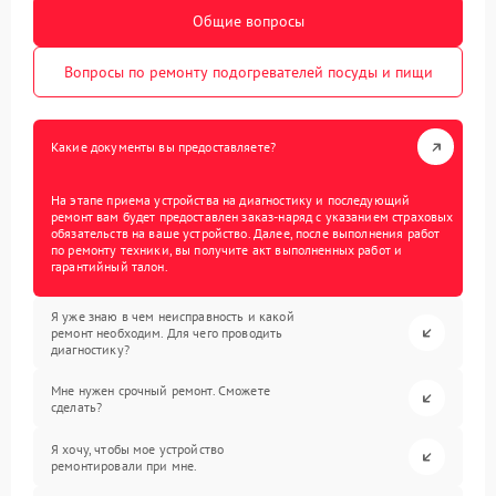
Общие вопросы
Вопросы по ремонту подогревателей посуды и пищи
Какие документы вы предоставляете?
На этапе приема устройства на диагностику и последующий
ремонт вам будет предоставлен заказ-наряд с указанием страховых
обязательств на ваше устройство. Далее, после выполнения работ
по ремонту техники, вы получите акт выполненных работ и
гарантийный талон.
Я уже знаю в чем неисправность и какой
ремонт необходим. Для чего проводить
диагностику?
Мне нужен срочный ремонт. Сможете
сделать?
Я хочу, чтобы мое устройство
ремонтировали при мне.