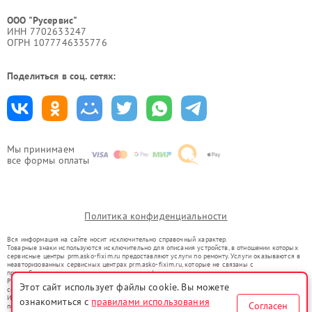
ООО "Русервис"
ИНН 7702633247
ОГРН 1077746335776
Поделиться в соц. сетях:
Мы принимаем
все формы оплаты
Политика конфиденциальности
Вся информация на сайте носит исключительно справочный характер.
Товарные знаки используются исключительно для описания устройств, в отношении которых
сервисные центры prm.asko-fixim.ru предоставляют услуги по ремонту. Услуги оказываются в
неавторизованных сервисных центрах prm.asko-fixim.ru, которые не связаны с
правообладателями товарных знаков или их официальными представителями.
Ремонт осуществляется для устройств, уже введенных в гражданский оборот в соответствии
Этот сайт использует файлы cookie. Вы можете
со статьей 1487 ГК РФ.
Использование товарных знаков не преследует цели индивидуализации услуг или введения
ознакомиться с
правилами использования
Согласен
потребителей в заблуждение, а служит для информирования о предоставляемых услугах по