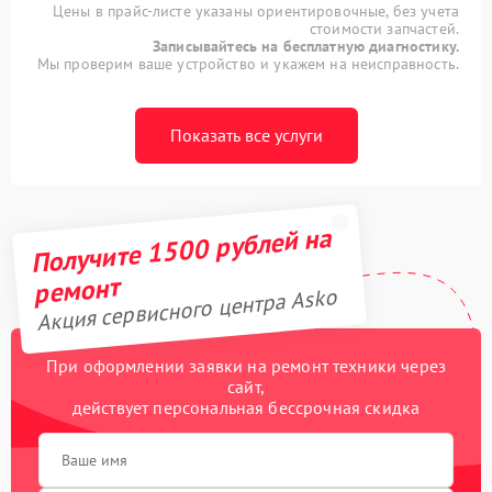
Цены в прайс-листе указаны ориентировочные, без учета
стоимости запчастей.
Записывайтесь на бесплатную диагностику.
Мы проверим ваше устройство и укажем на неисправность.
Показать все услуги
Получите 1500 рублей на
ремонт
Акция сервисного центра Asko
При оформлении заявки на ремонт техники через
сайт,
действует персональная бессрочная скидка