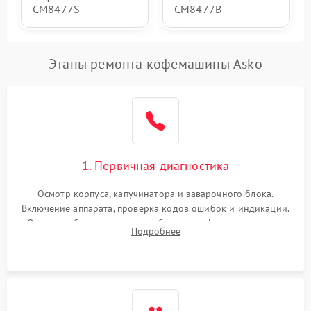
CM8477S
CM8477B
Этапы ремонта кофемашины Asko
1. Первичная диагностика
Осмотр корпуса, капучинатора и заварочного блока.
Включение аппарата, проверка кодов ошибок и индикации.
Оценка работы помпы, термоблока и кофемолки на слух.
Подробнее
Измерение температуры и давления воды для выявления
локализации поломки.