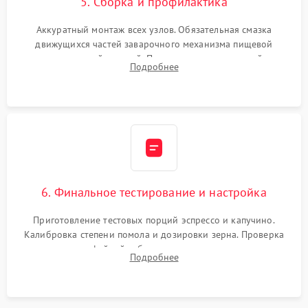
5. Сборка и профилактика
Аккуратный монтаж всех узлов. Обязательная смазка
движущихся частей заварочного механизма пищевой
силиконовой смазкой. Проведение программной
Подробнее
декальцинации и очистки системы от кофейных масел.
Надежная фиксация всех соединений.
6. Финальное тестирование и настройка
Приготовление тестовых порций эспрессо и капучино.
Калибровка степени помола и дозировки зерна. Проверка
плотности кофейной таблетки, температуры напитка и
Подробнее
качества молочной пены. Контроль отсутствия посторонних
шумов и протечек.