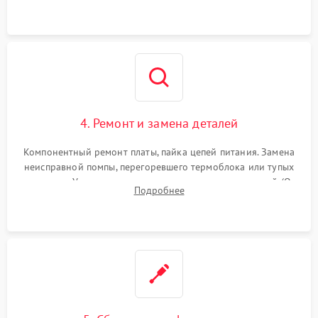
и шестерней редуктора.
4. Ремонт и замена деталей
Компонентный ремонт платы, пайка цепей питания. Замена
неисправной помпы, перегоревшего термоблока или тупых
жерновов. Установка новых силиконовых уплотнителей (O-
Подробнее
ring) и тефлоновых трубок для надежного устранения
протечек.