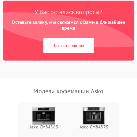
Постоянные сбои в работе
1500 ₽
Подробнее →
У Вас остались вопросы?
Оставьте заявку, мы свяжемся с Вами в ближайшее
время
Заказать звонок
Модели кофемашин Asko
Asko CM8456S
Asko CM8457S