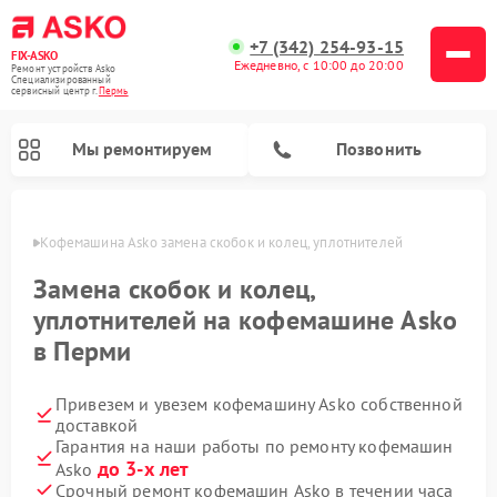
+7 (342) 254-93-15
FIX-ASKO
Ежедневно, с 10:00 до 20:00
Ремонт устройств Asko
Специализированный
cервисный центр г.
Пермь
Мы ремонтируем
Позвонить
Перми
Кофемашина Asko замена скобок и колец, уплотнителей
Замена скобок и колец,
уплотнителей на кофемашине Asko
в Перми
Привезем и увезем кофемашину Asko собственной
доставкой
Гарантия на наши работы по ремонту кофемашин
Ремонт промышленных вакуумных упаковщиков Asko
Ремонт посудомоечных машин Asko
Ремонт сушильных шкафов Asko
Ремонт подогревателей посуды и пищи Asko
Ремонт стиральных машин Asko
Ремонт микроволновых печей Asko
до 3-х лет
Asko
Срочный ремонт кофемашин Asko в течении часа