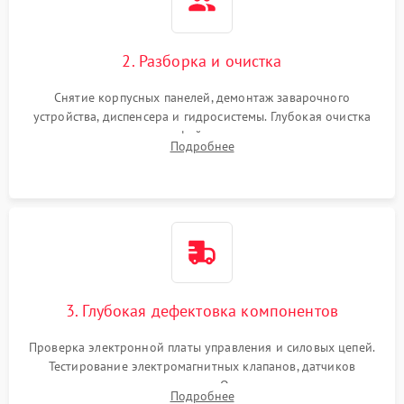
2. Разборка и очистка
Снятие корпусных панелей, демонтаж заварочного
устройства, диспенсера и гидросистемы. Глубокая очистка
внутренних узлов от кофейных масел, жмыха и накипи.
Подробнее
Промывка дренажных каналов и фильтров с использованием
специализированной химии.
3. Глубокая дефектовка компонентов
Проверка электронной платы управления и силовых цепей.
Тестирование электромагнитных клапанов, датчиков
температуры и расходомера. Оценка степени износа
Подробнее
жерновов кофемолки, уплотнительных колец гидросистемы