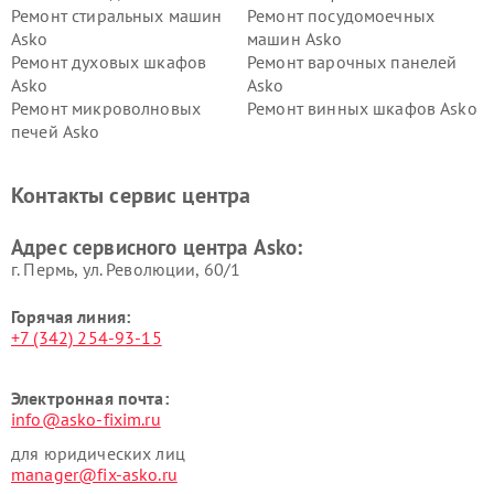
Ремонт стиральных машин
Ремонт посудомоечных
Asko
машин Asko
Ремонт духовых шкафов
Ремонт варочных панелей
Asko
Asko
Ремонт микроволновых
Ремонт винных шкафов Asko
печей Asko
Ремонт вытяжек Asko
Ремонт сушильных шкафов
Asko
Контакты сервис центра
Ремонт подогревателей
Ремонт промышленных
посуды и пищи Asko
вакуумных упаковщиков
Адрес сервисного центра Asko:
Asko
г. Пермь, ул. ​Революции, 60/1
Горячая линия:
+7 (342) 254-93-15
Электронная почта:
info@asko-fixim.ru
для юридических лиц
manager@fix-asko.ru