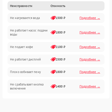
Неисправности
Стоимость
Прочие неисправности
Не нагревается вода
1500 ₽
Подробнее →
Включение и работа
Не работает насос подачи
Проблемы с водой
1800 ₽
Подробнее →
воды
Проблемы с капучинатором и паром
Не подает кофе
2100 ₽
Подробнее →
Управление и электроника
Не работает дисплей
2500 ₽
Подробнее →
Программное обеспечение
Плохо взбивает пену
1800 ₽
Подробнее →
Не срабатывает кнопка
1400 ₽
Подробнее →
включения
Запах гари при работе
1800 ₽
Подробнее →