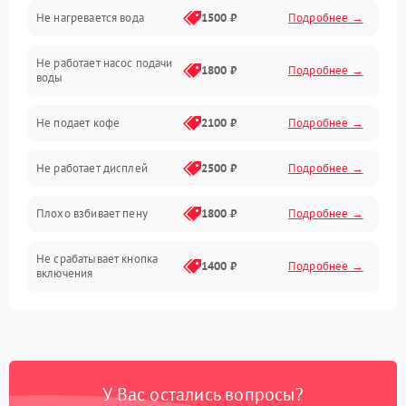
Не нагревается вода
1500 ₽
Подробнее →
Включение и работа
Не работает насос подачи
Проблемы с водой
1800 ₽
Подробнее →
воды
Проблемы с капучинатором и паром
Не подает кофе
2100 ₽
Подробнее →
Управление и электроника
Не работает дисплей
2500 ₽
Подробнее →
Программное обеспечение
Плохо взбивает пену
1800 ₽
Подробнее →
Не срабатывает кнопка
1400 ₽
Подробнее →
включения
Запах гари при работе
1800 ₽
Подробнее →
Постоянные сбои в работе
1500 ₽
Подробнее →
У Вас остались вопросы?