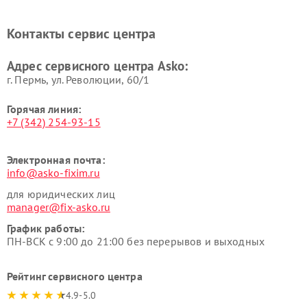
Ремонт вытяжек Asko
Ремонт сушильных шкафов
Asko
Контакты сервис центра
Ремонт подогревателей
Ремонт промышленных
посуды и пищи Asko
вакуумных упаковщиков
Адрес сервисного центра Asko:
Asko
г. Пермь, ул. ​Революции, 60/1
Горячая линия:
+7 (342) 254-93-15
Электронная почта:
info@asko-fixim.ru
для юридических лиц
manager@fix-asko.ru
График работы:
ПН-ВСК с 9:00 до 21:00 без перерывов и выходных
Рейтинг сервисного центра
4.9-5.0