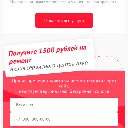
Мы проверим ваше устройство и укажем на неисправность.
Показать все услуги
Получите 1500 рублей на
ремонт
Акция сервисного центра Asko
При оформлении заявки на ремонт техники через
сайт,
действует персональная бессрочная скидка