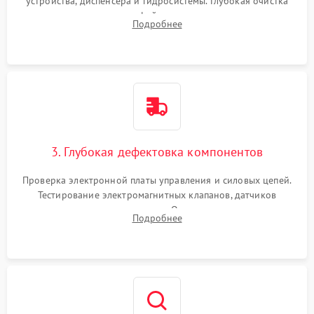
устройства, диспенсера и гидросистемы. Глубокая очистка
внутренних узлов от кофейных масел, жмыха и накипи.
Подробнее
Промывка дренажных каналов и фильтров с использованием
специализированной химии.
3. Глубокая дефектовка компонентов
Проверка электронной платы управления и силовых цепей.
Тестирование электромагнитных клапанов, датчиков
температуры и расходомера. Оценка степени износа
Подробнее
жерновов кофемолки, уплотнительных колец гидросистемы
и шестерней редуктора.