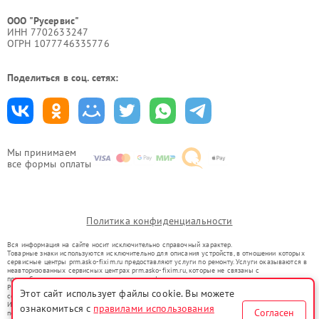
ООО "Русервис"
ИНН 7702633247
ОГРН 1077746335776
Поделиться в соц. сетях:
Мы принимаем
все формы оплаты
Политика конфиденциальности
Вся информация на сайте носит исключительно справочный характер.
Товарные знаки используются исключительно для описания устройств, в отношении которых
сервисные центры prm.asko-fixim.ru предоставляют услуги по ремонту. Услуги оказываются в
неавторизованных сервисных центрах prm.asko-fixim.ru, которые не связаны с
правообладателями товарных знаков или их официальными представителями.
Ремонт осуществляется для устройств, уже введенных в гражданский оборот в соответствии
Этот сайт использует файлы cookie. Вы можете
со статьей 1487 ГК РФ.
Использование товарных знаков не преследует цели индивидуализации услуг или введения
ознакомиться с
правилами использования
Согласен
потребителей в заблуждение, а служит для информирования о предоставляемых услугах по