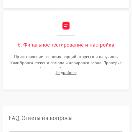
6. Финальное тестирование и настройка
Приготовление тестовых порций эспрессо и капучино.
Калибровка степени помола и дозировки зерна. Проверка
плотности кофейной таблетки, температуры напитка и
Подробнее
качества молочной пены. Контроль отсутствия посторонних
шумов и протечек.
FAQ. Ответы на вопросы