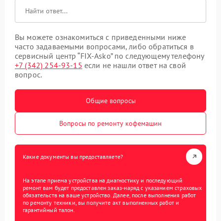
Вы можете ознакомиться с приведенными ниже
часто задаваемыми вопросами, либо обратиться в
сервисный центр “FIX-Asko” по следующему телефону
+7 (342) 254-93-15
если не нашли ответ на свой
вопрос.
Общие вопросы
Вопросы по ремонту кофемашин
Какие документы вы предоставляете?
На этапе приема устройства на диагностику и последующий
ремонт вам будет предоставлен заказ-наряд с указанием страховых
обязательств на ваше устройство. Далее, после выполнения работ
по ремонту техники, вы получите акт выполненных работ и
гарантийный талон.