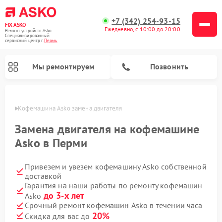
+7 (342) 254-93-15
FIX-ASKO
Ежедневно, с 10:00 до 20:00
Ремонт устройств Asko
Специализированный
cервисный центр г.
Пермь
Мы ремонтируем
Позвонить
Перми
Кофемашина Asko замена двигателя
Замена двигателя на кофемашине
Asko в Перми
Привезем и увезем кофемашину Asko собственной
доставкой
Гарантия на наши работы по ремонту кофемашин
до 3-х лет
Asko
Ремонт промышленных вакуумных упаковщиков Asko
Ремонт посудомоечных машин Asko
Ремонт сушильных шкафов Asko
Ремонт подогревателей посуды и пищи Asko
Ремонт стиральных машин Asko
Ремонт микроволновых печей Asko
Срочный ремонт кофемашин Asko в течении часа
20%
Скидка для вас до