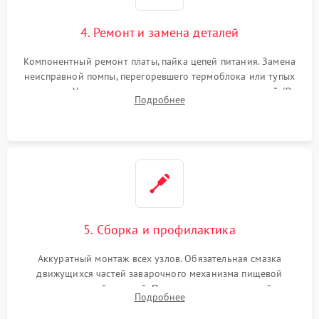
4. Ремонт и замена деталей
Компонентный ремонт платы, пайка цепей питания. Замена
неисправной помпы, перегоревшего термоблока или тупых
жерновов. Установка новых силиконовых уплотнителей (O-
Подробнее
ring) и тефлоновых трубок для надежного устранения
протечек.
5. Сборка и профилактика
Аккуратный монтаж всех узлов. Обязательная смазка
движущихся частей заварочного механизма пищевой
силиконовой смазкой. Проведение программной
Подробнее
декальцинации и очистки системы от кофейных масел.
Надежная фиксация всех соединений.