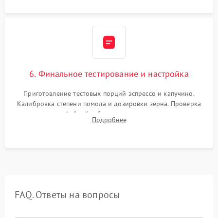
6. Финальное тестирование и настройка
Приготовление тестовых порций эспрессо и капучино.
Калибровка степени помола и дозировки зерна. Проверка
плотности кофейной таблетки, температуры напитка и
Подробнее
качества молочной пены. Контроль отсутствия посторонних
шумов и протечек.
FAQ. Ответы на вопросы