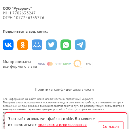
ООО "Русервис"
ИНН 7702633247
ОГРН 1077746335776
Поделиться в соц. сетях:
Мы принимаем
все формы оплаты
Политика конфиденциальности
Вся информация на сайте носит исключительно справочный характер.
Товарные знаки используются исключительно для описания устройств, в отношении которых
сервисные центры prm.asko-fixim.ru предоставляют услуги по ремонту. Услуги оказываются в
неавторизованных сервисных центрах prm.asko-fixim.ru, которые не связаны с
правообладателями товарных знаков или их официальными представителями.
Ремонт осуществляется для устройств, уже введенных в гражданский оборот в соответствии
Этот сайт использует файлы cookie. Вы можете
со статьей 1487 ГК РФ.
Использование товарных знаков не преследует цели индивидуализации услуг или введения
ознакомиться с
правилами использования
Согласен
потребителей в заблуждение, а служит для информирования о предоставляемых услугах по