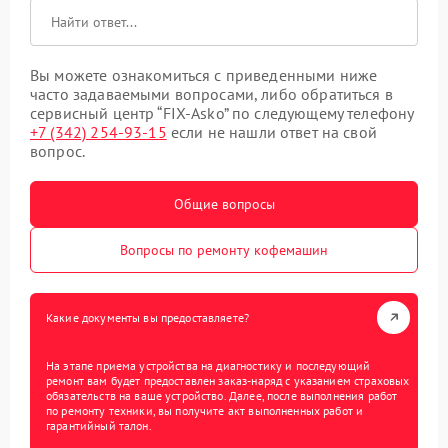
Вы можете ознакомиться с приведенными ниже
часто задаваемыми вопросами, либо обратиться в
сервисный центр “FIX-Asko” по следующему телефону
+7 (342) 254-93-15
если не нашли ответ на свой
вопрос.
Общие вопросы
Вопросы по ремонту кофемашин
Какие документы вы предоставляете?
На этапе приема устройства на диагностику и последующий
ремонт вам будет предоставлен заказ-наряд с указанием страховых
обязательств на ваше устройство. Далее, после выполнения работ
по ремонту техники, вы получите акт выполненных работ и
гарантийный талон.