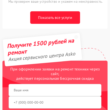
Мы проверим ваше устройство и укажем на неисправность.
Показать все услуги
Получите 1500 рублей на
ремонт
Акция сервисного центра Asko
При оформлении заявки на ремонт техники через
сайт,
действует персональная бессрочная скидка