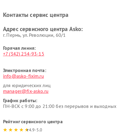
Ремонт вытяжек Asko
Ремонт сушильных шкафов
Asko
Контакты сервис центра
Ремонт подогревателей
Ремонт промышленных
посуды и пищи Asko
вакуумных упаковщиков
Адрес сервисного центра Asko:
Asko
г. Пермь, ул. ​Революции, 60/1
Горячая линия:
+7 (342) 254-93-15
Электронная почта:
info@asko-fixim.ru
для юридических лиц
manager@fix-asko.ru
График работы:
ПН-ВСК с 9:00 до 21:00 без перерывов и выходных
Рейтинг сервисного центра
4.9-5.0