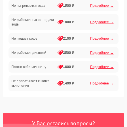
Не нагревается вода
1500 ₽
Подробнее →
Включение и работа
Не работает насос подачи
Проблемы с водой
1800 ₽
Подробнее →
воды
Проблемы с капучинатором и паром
Не подает кофе
2100 ₽
Подробнее →
Управление и электроника
Не работает дисплей
2500 ₽
Подробнее →
Программное обеспечение
Плохо взбивает пену
1800 ₽
Подробнее →
Не срабатывает кнопка
1400 ₽
Подробнее →
включения
Запах гари при работе
1800 ₽
Подробнее →
Постоянные сбои в работе
1500 ₽
Подробнее →
У Вас остались вопросы?