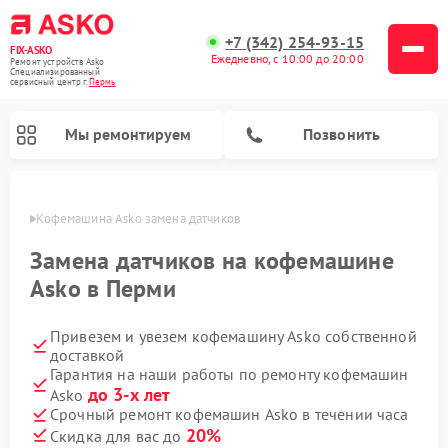
+7 (342) 254-93-15
FIX-ASKO
Ежедневно, с 10:00 до 20:00
Ремонт устройств Asko
Специализированный
cервисный центр г.
Пермь
Мы ремонтируем
Позвонить
Перми
Кофемашина Asko замена датчиков
Замена датчиков на кофемашине
Asko в Перми
Привезем и увезем кофемашину Asko собственной
доставкой
Гарантия на наши работы по ремонту кофемашин
до 3-х лет
Asko
Ремонт промышленных вакуумных упаковщиков Asko
Ремонт посудомоечных машин Asko
Ремонт сушильных шкафов Asko
Ремонт подогревателей посуды и пищи Asko
Ремонт стиральных машин Asko
Ремонт микроволновых печей Asko
Срочный ремонт кофемашин Asko в течении часа
20%
Скидка для вас до