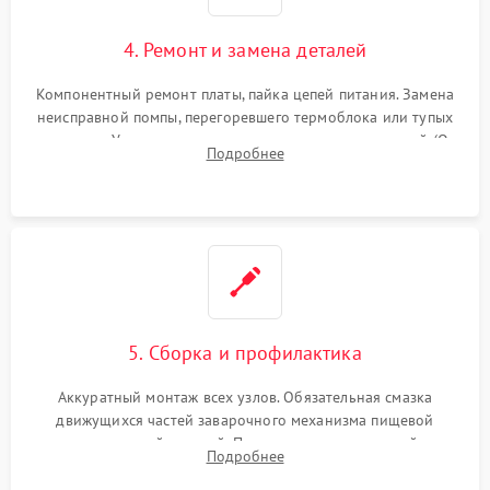
4. Ремонт и замена деталей
Компонентный ремонт платы, пайка цепей питания. Замена
неисправной помпы, перегоревшего термоблока или тупых
жерновов. Установка новых силиконовых уплотнителей (O-
Подробнее
ring) и тефлоновых трубок для надежного устранения
протечек.
5. Сборка и профилактика
Аккуратный монтаж всех узлов. Обязательная смазка
движущихся частей заварочного механизма пищевой
силиконовой смазкой. Проведение программной
Подробнее
декальцинации и очистки системы от кофейных масел.
Надежная фиксация всех соединений.