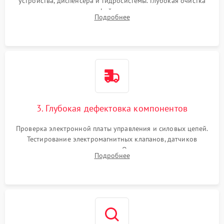
устройства, диспенсера и гидросистемы. Глубокая очистка
внутренних узлов от кофейных масел, жмыха и накипи.
Подробнее
Промывка дренажных каналов и фильтров с использованием
специализированной химии.
3. Глубокая дефектовка компонентов
Проверка электронной платы управления и силовых цепей.
Тестирование электромагнитных клапанов, датчиков
температуры и расходомера. Оценка степени износа
Подробнее
жерновов кофемолки, уплотнительных колец гидросистемы
и шестерней редуктора.