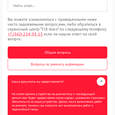
Вы можете ознакомиться с приведенными ниже
часто задаваемыми вопросами, либо обратиться в
сервисный центр “FIX-Asko” по следующему телефону
+7 (342) 254-93-15
если не нашли ответ на свой
вопрос.
Общие вопросы
Вопросы по ремонту кофемашин
Какие документы вы предоставляете?
На этапе приема устройства на диагностику и последующий
ремонт вам будет предоставлен заказ-наряд с указанием страховых
обязательств на ваше устройство. Далее, после выполнения работ
по ремонту техники, вы получите акт выполненных работ и
гарантийный талон.