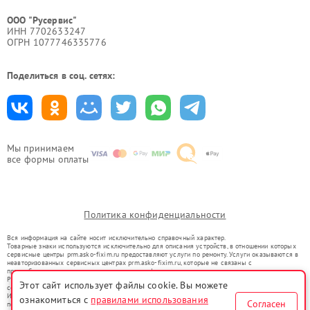
ООО "Русервис"
ИНН 7702633247
ОГРН 1077746335776
Поделиться в соц. сетях:
Мы принимаем
все формы оплаты
Политика конфиденциальности
Вся информация на сайте носит исключительно справочный характер.
Товарные знаки используются исключительно для описания устройств, в отношении которых
сервисные центры prm.asko-fixim.ru предоставляют услуги по ремонту. Услуги оказываются в
неавторизованных сервисных центрах prm.asko-fixim.ru, которые не связаны с
правообладателями товарных знаков или их официальными представителями.
Ремонт осуществляется для устройств, уже введенных в гражданский оборот в соответствии
Этот сайт использует файлы cookie. Вы можете
со статьей 1487 ГК РФ.
Использование товарных знаков не преследует цели индивидуализации услуг или введения
ознакомиться с
правилами использования
Согласен
потребителей в заблуждение, а служит для информирования о предоставляемых услугах по