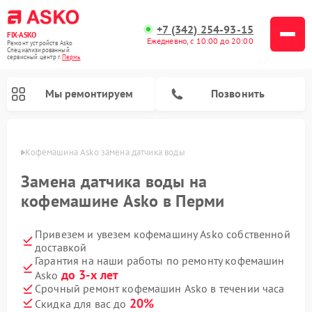
+7 (342) 254-93-15
FIX-ASKO
Ежедневно, с 10:00 до 20:00
Ремонт устройств Asko
Специализированный
cервисный центр г.
Пермь
Мы ремонтируем
Позвонить
Перми
Кофемашина Asko замена датчика воды
Замена датчика воды на
кофемашине Asko в Перми
Привезем и увезем кофемашину Asko собственной
доставкой
Гарантия на наши работы по ремонту кофемашин
до 3-х лет
Asko
Ремонт промышленных вакуумных упаковщиков Asko
Ремонт посудомоечных машин Asko
Ремонт сушильных шкафов Asko
Ремонт подогревателей посуды и пищи Asko
Ремонт стиральных машин Asko
Ремонт микроволновых печей Asko
Срочный ремонт кофемашин Asko в течении часа
20%
Скидка для вас до