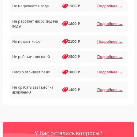
Не нагревается вода
1500 ₽
Подробнее →
Включение и работа
Не работает насос подачи
Проблемы с водой
1800 ₽
Подробнее →
воды
Проблемы с капучинатором и паром
Не подает кофе
2100 ₽
Подробнее →
Управление и электроника
Не работает дисплей
2500 ₽
Подробнее →
Программное обеспечение
Плохо взбивает пену
1800 ₽
Подробнее →
Не срабатывает кнопка
1400 ₽
Подробнее →
включения
Запах гари при работе
1800 ₽
Подробнее →
Постоянные сбои в работе
1500 ₽
Подробнее →
У Вас остались вопросы?