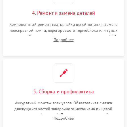
4. Ремонт и замена деталей
Компонентный ремонт платы, пайка цепей питания. Замена
неисправной помпы, перегоревшего термоблока или тупых
жерновов. Установка новых силиконовых уплотнителей (O-
Подробнее
ring) и тефлоновых трубок для надежного устранения
протечек.
5. Сборка и профилактика
Аккуратный монтаж всех узлов. Обязательная смазка
движущихся частей заварочного механизма пищевой
силиконовой смазкой. Проведение программной
Подробнее
декальцинации и очистки системы от кофейных масел.
Надежная фиксация всех соединений.