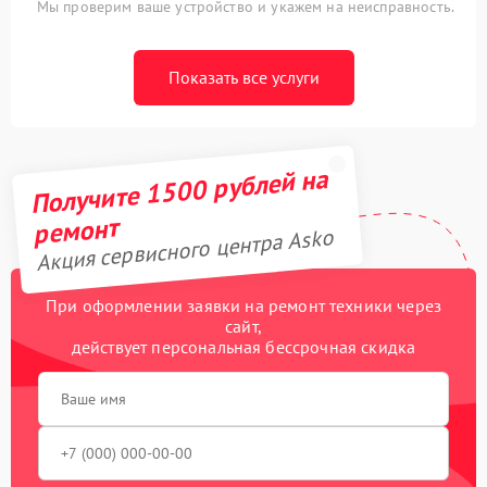
Мы проверим ваше устройство и укажем на неисправность.
Показать все услуги
Получите 1500 рублей на
ремонт
Акция сервисного центра Asko
При оформлении заявки на ремонт техники через
сайт,
действует персональная бессрочная скидка