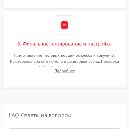
6. Финальное тестирование и настройка
Приготовление тестовых порций эспрессо и капучино.
Калибровка степени помола и дозировки зерна. Проверка
плотности кофейной таблетки, температуры напитка и
Подробнее
качества молочной пены. Контроль отсутствия посторонних
шумов и протечек.
FAQ. Ответы на вопросы