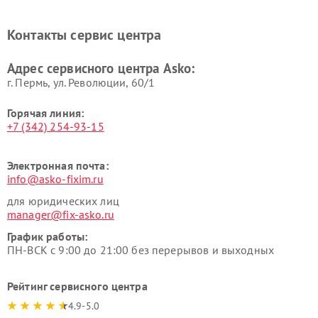
Ремонт вытяжек Asko
Ремонт сушильных шкафов
Asko
Контакты сервис центра
Ремонт подогревателей
Ремонт промышленных
посуды и пищи Asko
вакуумных упаковщиков
Адрес сервисного центра Asko:
Asko
г. Пермь, ул. ​Революции, 60/1
Горячая линия:
+7 (342) 254-93-15
Электронная почта:
info@asko-fixim.ru
для юридических лиц
manager@fix-asko.ru
График работы:
ПН-ВСК с 9:00 до 21:00 без перерывов и выходных
Рейтинг сервисного центра
4.9-5.0