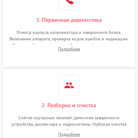
1. Первичная диагностика
Осмотр корпуса, капучинатора и заварочного блока.
Включение аппарата, проверка кодов ошибок и индикации.
Оценка работы помпы, термоблока и кофемолки на слух.
Подробнее
Измерение температуры и давления воды для выявления
локализации поломки.
2. Разборка и очистка
Снятие корпусных панелей, демонтаж заварочного
устройства, диспенсера и гидросистемы. Глубокая очистка
внутренних узлов от кофейных масел, жмыха и накипи.
Подробнее
Промывка дренажных каналов и фильтров с использованием