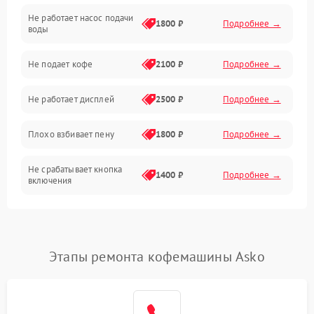
Не работает насос подачи
Проблемы с водой
1800 ₽
Подробнее →
воды
Проблемы с капучинатором и паром
Не подает кофе
2100 ₽
Подробнее →
Управление и электроника
Не работает дисплей
2500 ₽
Подробнее →
Программное обеспечение
Плохо взбивает пену
1800 ₽
Подробнее →
Не срабатывает кнопка
1400 ₽
Подробнее →
включения
Запах гари при работе
1800 ₽
Подробнее →
Постоянные сбои в работе
1500 ₽
Подробнее →
Этапы ремонта кофемашины Asko