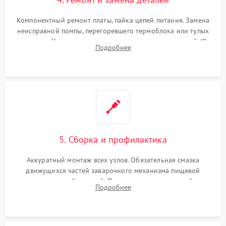
Компонентный ремонт платы, пайка цепей питания. Замена
неисправной помпы, перегоревшего термоблока или тупых
жерновов. Установка новых силиконовых уплотнителей (O-
Подробнее
ring) и тефлоновых трубок для надежного устранения
протечек.
5. Сборка и профилактика
Аккуратный монтаж всех узлов. Обязательная смазка
движущихся частей заварочного механизма пищевой
силиконовой смазкой. Проведение программной
Подробнее
декальцинации и очистки системы от кофейных масел.
Надежная фиксация всех соединений.