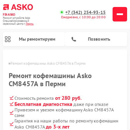
+7 (342) 254-93-15
FIX-ASKO
Ежедневно, с 10:00 до 20:00
Ремонт устройств Asko
Специализированный
cервисный центр г.
Пермь
Мы ремонтируем
Позвонить
Перми
Ремонт кофемашины Asko CM8457A в Перми
Ремонт кофемашины Asko
CM8457A в Перми
от 280 руб.
Стоимость ремонта
Бесплатная диагностика
даже при отказе
Привезем и увезем кофемашину Asko CM8457A
сами
Ремонт промышленных вакуумных упаковщиков Asko
Ремонт посудомоечных машин Asko
Ремонт сушильных шкафов Asko
Ремонт подогревателей посуды и пищи Asko
Ремонт стиральных машин Asko
Ремонт микроволновых печей Asko
Гарантия на наши работы по ремонту кофемашин
до 3-х лет
Asko CM8457A