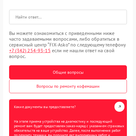
Вы можете ознакомиться с приведенными ниже
часто задаваемыми вопросами, либо обратиться в
сервисный центр “FIX-Asko” по следующему телефону
+7 (342) 254-93-15
если не нашли ответ на свой
вопрос.
Общие вопросы
Вопросы по ремонту кофемашин
Какие документы вы предоставляете?
На этапе приема устройства на диагностику и последующий
ремонт вам будет предоставлен заказ-наряд с указанием страховых
обязательств на ваше устройство. Далее, после выполнения работ
по ремонту техники, вы получите акт выполненных работ и