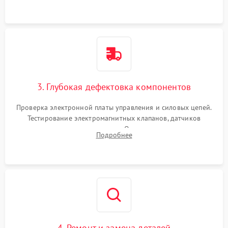
специализированной химии.
3. Глубокая дефектовка компонентов
Проверка электронной платы управления и силовых цепей.
Тестирование электромагнитных клапанов, датчиков
температуры и расходомера. Оценка степени износа
Подробнее
жерновов кофемолки, уплотнительных колец гидросистемы
и шестерней редуктора.
4. Ремонт и замена деталей