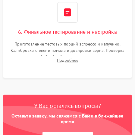
6. Финальное тестирование и настройка
Приготовление тестовых порций эспрессо и капучино.
Калибровка степени помола и дозировки зерна. Проверка
плотности кофейной таблетки, температуры напитка и
Подробнее
качества молочной пены. Контроль отсутствия посторонних
шумов и протечек.
У Вас остались вопросы?
Оставьте заявку, мы свяжемся с Вами в ближайшее
время