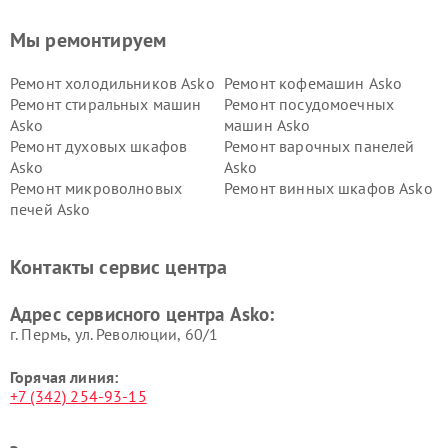
Мы ремонтируем
Ремонт холодильников Asko
Ремонт кофемашин Asko
Ремонт стиральных машин
Ремонт посудомоечных
Asko
машин Asko
Ремонт духовых шкафов
Ремонт варочных панелей
Asko
Asko
Ремонт микроволновых
Ремонт винных шкафов Asko
печей Asko
Ремонт вытяжек Asko
Ремонт сушильных шкафов
Asko
Контакты сервис центра
Ремонт подогревателей
Ремонт промышленных
посуды и пищи Asko
вакуумных упаковщиков
Адрес сервисного центра Asko:
Asko
г. Пермь, ул. ​Революции, 60/1
Горячая линия:
+7 (342) 254-93-15