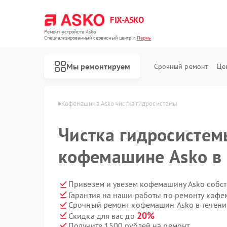
FIX-ASKO
Ремонт устройств Asko
Специализированный cервисный центр г.
Пермь
Мы ремонтируем
Срочный ремонт
Це
машин Asko в Перми
Кофемашина Asko чистка гидросистемы
Чистка гидросистем
кофемашине Asko в
Привезем и увезем кофемашину Asko собс
Гарантия на наши работы по ремонту коф
Срочный ремонт кофемашин Asko в течени
20%
Скидка для вас до
Получите 1500 рублей на ремонт
Ремонт стиральных машин Asko
Ремонт посудомоечных машин Asko
Ремонт варочных панелей Asko
Ремонт микроволновых печей Asko
Ремонт сушильных шкафов Asko
Ремонт подогревателей посуды и пищи Asko
Ремонт промышленных вакуумных упаковщиков Asko
Ремонт сушильных машин Asko