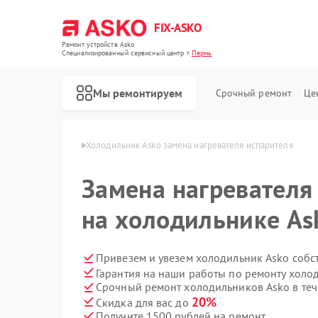
FIX-ASKO
Ремонт устройств Asko
Специализированный cервисный центр г.
Пермь
Мы ремонтируем
Срочный ремонт
Це
ников Asko в Перми
Холодильник Asko замена нагревателя испарителя
Замена нагревателя
на холодильнике As
Привезем и увезем холодильник Asko собс
Гарантия на наши работы по ремонту холо
Срочный ремонт холодильников Asko в теч
20%
Скидка для вас до
Получите 1500 рублей на ремонт
Ремонт стиральных машин Asko
Ремонт посудомоечных машин Asko
Ремонт варочных панелей Asko
Ремонт микроволновых печей Asko
Ремонт сушильных шкафов Asko
Ремонт подогревателей посуды и пищи Asko
Ремонт промышленных вакуумных упаковщиков Asko
Ремонт сушильных машин Asko