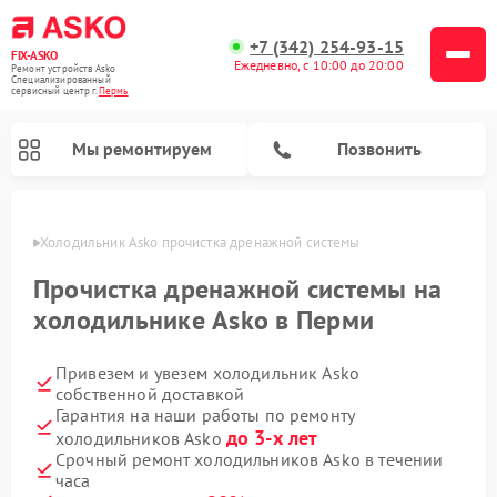
+7 (342) 254-93-15
FIX-ASKO
Ежедневно, с 10:00 до 20:00
Ремонт устройств Asko
Специализированный
cервисный центр г.
Пермь
Мы ремонтируем
Позвонить
Перми
Холодильник Asko прочистка дренажной системы
Прочистка дренажной системы на
холодильнике Asko в Перми
Привезем и увезем холодильник Asko
собственной доставкой
Гарантия на наши работы по ремонту
до 3-х лет
холодильников Asko
Ремонт промышленных вакуумных упаковщиков Asko
Ремонт посудомоечных машин Asko
Ремонт сушильных шкафов Asko
Ремонт подогревателей посуды и пищи Asko
Ремонт стиральных машин Asko
Ремонт микроволновых печей Asko
Срочный ремонт холодильников Asko в течении
часа