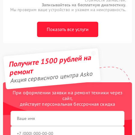
Записывайтесь на бесплатную диагностику.
Мы проверим ваше устройство и укажем на неисправность.
Показать все услуги
Получите 1500 рублей на
ремонт
Акция сервисного центра Asko
При оформлении заявки на ремонт техники через
сайт,
действует персональная бессрочная скидка