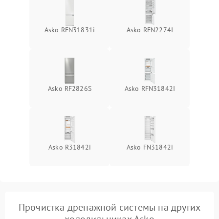
Asko RFN31831i
Asko RFN2274I
Asko RF2826S
Asko RFN31842I
Asko R31842i
Asko FN31842i
Прочистка дренажной системы на других
холодильниках Asko