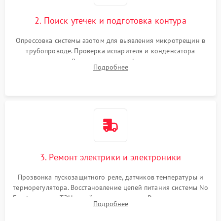
2. Поиск утечек и подготовка контура
Опрессовка системы азотом для выявления микротрещин в
трубопроводе. Проверка испарителя и конденсатора
течеискателем. Демонтаж старого фильтра-осушителя и
Подробнее
продувка капиллярной трубки для устранения засоров.
3. Ремонт электрики и электроники
Прозвонка пускозащитного реле, датчиков температуры и
терморегулятора. Восстановление цепей питания системы No
Frost, включая ТЭН оттайки и вентилятор. Ремонт или замена
Подробнее
платы управления при сбоях алгоритмов.