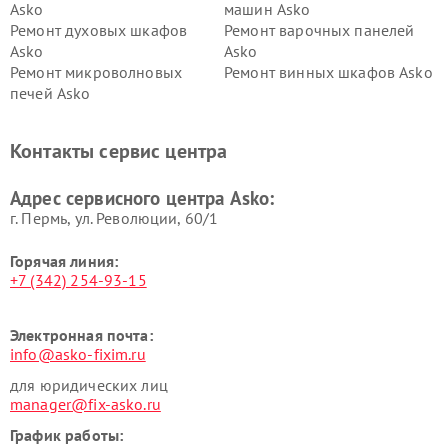
Asko
машин Asko
Ремонт духовых шкафов
Ремонт варочных панелей
Asko
Asko
Ремонт микроволновых
Ремонт винных шкафов Asko
печей Asko
Ремонт вытяжек Asko
Ремонт сушильных шкафов
Asko
Контакты сервис центра
Ремонт подогревателей
Ремонт промышленных
посуды и пищи Asko
вакуумных упаковщиков
Адрес сервисного центра Asko:
Asko
г. Пермь, ул. ​Революции, 60/1
Горячая линия:
+7 (342) 254-93-15
Электронная почта:
info@asko-fixim.ru
для юридических лиц
manager@fix-asko.ru
График работы: