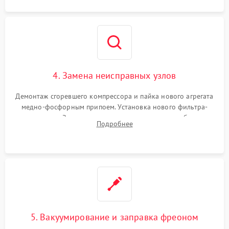
4. Замена неисправных узлов
Демонтаж сгоревшего компрессора и пайка нового агрегата
медно-фосфорным припоем. Установка нового фильтра-
осушителя. Замена изношенных вентиляторов обдува,
Подробнее
сломанных заслонок или поврежденных дверных петель.
5. Вакуумирование и заправка фреоном