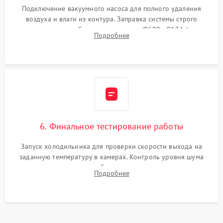
Подключение вакуумного насоса для полного удаления
воздуха и влаги из контура. Заправка системы строго
дозированным объемом хладагента (R600a, R134a) по
Подробнее
электронным весам. Контроль рабочего давления в системе.
6. Финальное тестирование работы
Запуск холодильника для проверки скорости выхода на
заданную температуру в камерах. Контроль уровня шума
компрессора, отсутствия обмерзания стенок и корректного
Подробнее
срабатывания системы автоматической оттайки.