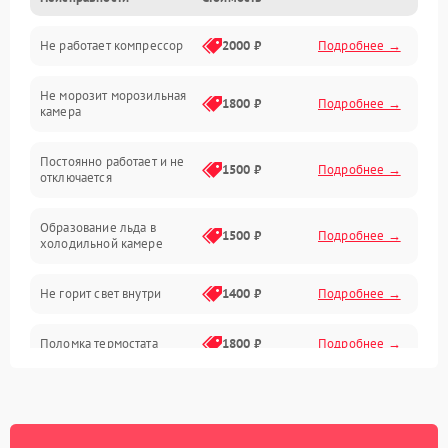
Не работает компрессор
2000 ₽
Подробнее →
Электропитание
Не морозит морозильная
Дренаж
1800 ₽
Подробнее →
камера
Оттайка
Постоянно работает и не
1500 ₽
Подробнее →
отключается
Программное обеспечение
Образование льда в
1500 ₽
Подробнее →
холодильной камере
Не горит свет внутри
1400 ₽
Подробнее →
Поломка термостата
1800 ₽
Подробнее →
Не работает вентилятор
1800 ₽
Подробнее →
Поломка системы No Frost
2600 ₽
Подробнее →