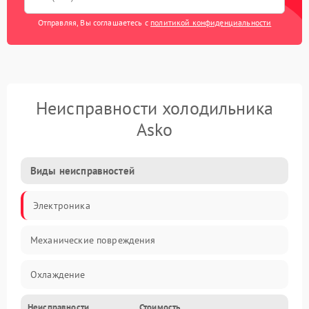
Отправляя, Вы соглашаетесь с
политикой конфиденциальности
Неисправности холодильника
Asko
Виды неисправностей
Электроника
Механические повреждения
Охлаждение
Неисправности
Стоимость
Механика