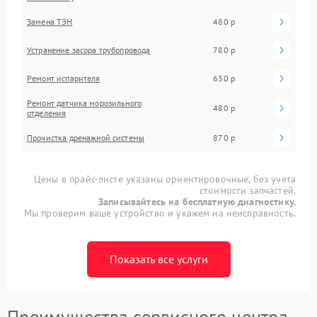
Замена ТЭН
480 р
Устранение засора трубопровода
780 р
Ремонт испарителя
630 р
Ремонт датчика морозильного
480 р
отделения
Прочистка дренажной системы
870 р
Цены в прайс-листе указаны ориентировочные, без учета
стоимости запчастей.
Записывайтесь на бесплатную диагностику.
Мы проверим ваше устройство и укажем на неисправность.
Показать все услуги
Преимущества сервисного центра