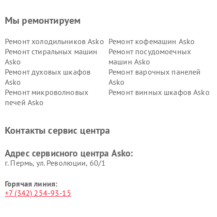
Мы ремонтируем
Ремонт холодильников Asko
Ремонт кофемашин Asko
Ремонт стиральных машин
Ремонт посудомоечных
Asko
машин Asko
Ремонт духовых шкафов
Ремонт варочных панелей
Asko
Asko
Ремонт микроволновых
Ремонт винных шкафов Asko
печей Asko
Ремонт вытяжек Asko
Ремонт сушильных шкафов
Asko
Контакты сервис центра
Ремонт подогревателей
Ремонт промышленных
посуды и пищи Asko
вакуумных упаковщиков
Адрес сервисного центра Asko:
Asko
г. Пермь, ул. ​Революции, 60/1
Горячая линия:
+7 (342) 254-93-15