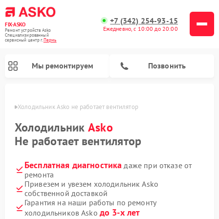
+7 (342) 254-93-15
FIX-ASKO
Ежедневно, с 10:00 до 20:00
Ремонт устройств Asko
Специализированный
cервисный центр г.
Пермь
Мы ремонтируем
Позвонить
Перми
Холодильник Asko не работает вентилятор
Холодильник
Asko
Не работает вентилятор
Бесплатная диагностика
даже при отказе от
ремонта
Привезем и увезем холодильник Asko
собственной доставкой
Ремонт промышленных вакуумных упаковщиков Asko
Ремонт посудомоечных машин Asko
Ремонт сушильных шкафов Asko
Ремонт подогревателей посуды и пищи Asko
Ремонт стиральных машин Asko
Ремонт микроволновых печей Asko
Гарантия на наши работы по ремонту
до 3-х лет
холодильников Asko