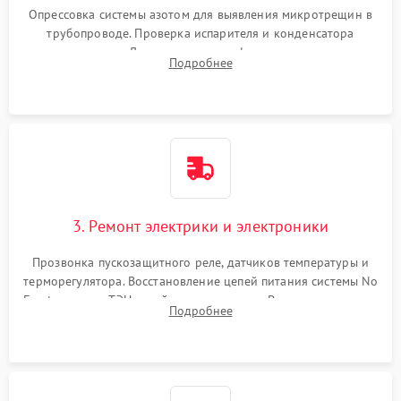
Опрессовка системы азотом для выявления микротрещин в
трубопроводе. Проверка испарителя и конденсатора
течеискателем. Демонтаж старого фильтра-осушителя и
Подробнее
продувка капиллярной трубки для устранения засоров.
3. Ремонт электрики и электроники
Прозвонка пускозащитного реле, датчиков температуры и
терморегулятора. Восстановление цепей питания системы No
Frost, включая ТЭН оттайки и вентилятор. Ремонт или замена
Подробнее
платы управления при сбоях алгоритмов.