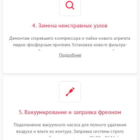
4. Замена неисправных узлов
Демонтаж сгоревшего компрессора и пайка нового агрегата
медно-фосфорным припоем. Установка нового фильтра-
осушителя. Замена изношенных вентиляторов обдува,
Подробнее
сломанных заслонок или поврежденных дверных петель.
5. Вакуумирование и заправка фреоном
Подключение вакуумного насоса для полного удаления
воздуха и влаги из контура. Заправка системы строго
дозированным объемом хладагента (R600a, R134a) по