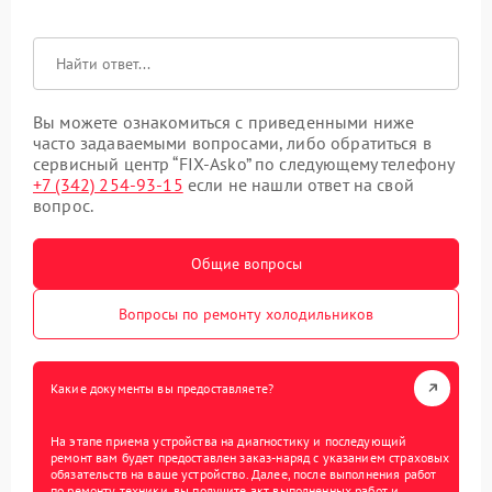
Вы можете ознакомиться с приведенными ниже
часто задаваемыми вопросами, либо обратиться в
сервисный центр “FIX-Asko” по следующему телефону
+7 (342) 254-93-15
если не нашли ответ на свой
вопрос.
Общие вопросы
Вопросы по ремонту холодильников
Какие документы вы предоставляете?
На этапе приема устройства на диагностику и последующий
ремонт вам будет предоставлен заказ-наряд с указанием страховых
обязательств на ваше устройство. Далее, после выполнения работ
по ремонту техники, вы получите акт выполненных работ и