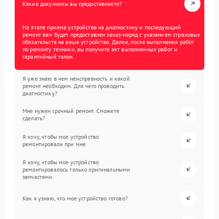
Какие документы вы предоставляете?
На этапе приема устройства на диагностику и последующий
ремонт вам будет предоставлен заказ-наряд с указанием страховых
обязательств на ваше устройство. Далее, после выполнения работ
по ремонту техники, вы получите акт выполненных работ и
гарантийный талон.
Я уже знаю в чем неисправность и какой
ремонт необходим. Для чего проводить
диагностику?
Мне нужен срочный ремонт. Сможете
сделать?
Я хочу, чтобы мое устройство
ремонтировали при мне.
Я хочу, чтобы мое устройство
ремонтировалось только оригинальными
запчастями.
Как я узнаю, что мое устройство готово?