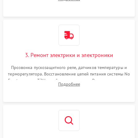
продувка капиллярной трубки для устранения засоров.
3. Ремонт электрики и электроники
Прозвонка пускозащитного реле, датчиков температуры и
терморегулятора. Восстановление цепей питания системы No
Frost, включая ТЭН оттайки и вентилятор. Ремонт или замена
Подробнее
платы управления при сбоях алгоритмов.