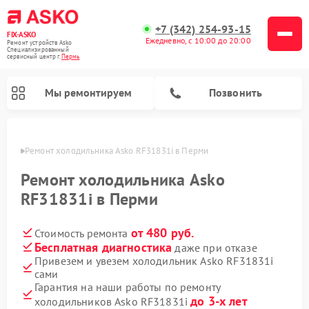
+7 (342) 254-93-15
FIX-ASKO
Ежедневно, с 10:00 до 20:00
Ремонт устройств Asko
Специализированный
cервисный центр г.
Пермь
Мы ремонтируем
Позвонить
Перми
Ремонт холодильника Asko RF31831i в Перми
Ремонт холодильника Asko
RF31831i в Перми
от 480 руб.
Стоимость ремонта
Бесплатная диагностика
даже при отказе
Привезем и увезем холодильник Asko RF31831i
сами
Ремонт промышленных вакуумных упаковщиков Asko
Ремонт посудомоечных машин Asko
Ремонт сушильных шкафов Asko
Ремонт подогревателей посуды и пищи Asko
Ремонт стиральных машин Asko
Ремонт микроволновых печей Asko
Гарантия на наши работы по ремонту
до 3-х лет
холодильников Asko RF31831i