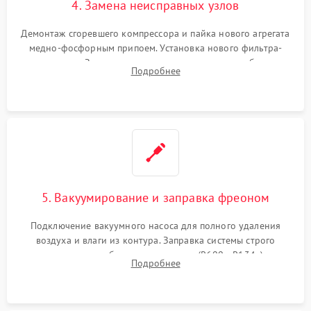
4. Замена неисправных узлов
Демонтаж сгоревшего компрессора и пайка нового агрегата
медно-фосфорным припоем. Установка нового фильтра-
осушителя. Замена изношенных вентиляторов обдува,
Подробнее
сломанных заслонок или поврежденных дверных петель.
5. Вакуумирование и заправка фреоном
Подключение вакуумного насоса для полного удаления
воздуха и влаги из контура. Заправка системы строго
дозированным объемом хладагента (R600a, R134a) по
Подробнее
электронным весам. Контроль рабочего давления в системе.