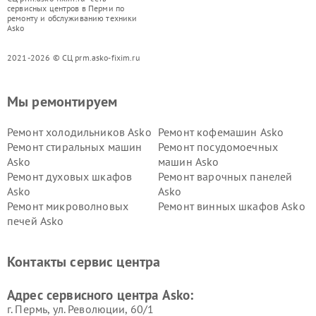
сервисных центров в Перми по
ремонту и обслуживанию техники
Asko
2021-2026 © СЦ prm.asko-fixim.ru
Мы ремонтируем
Ремонт холодильников Asko
Ремонт кофемашин Asko
Ремонт стиральных машин
Ремонт посудомоечных
Asko
машин Asko
Ремонт духовых шкафов
Ремонт варочных панелей
Asko
Asko
Ремонт микроволновых
Ремонт винных шкафов Asko
печей Asko
Ремонт вытяжек Asko
Ремонт сушильных шкафов
Asko
Контакты сервис центра
Ремонт подогревателей
Ремонт промышленных
посуды и пищи Asko
вакуумных упаковщиков
Адрес сервисного центра Asko:
Asko
г. Пермь, ул. ​Революции, 60/1