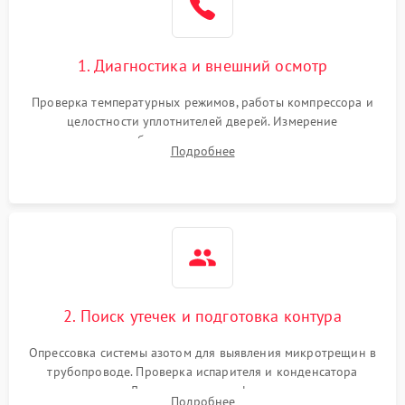
Сбой в работе инвертора
2100 ₽
Подробнее →
1. Диагностика и внешний осмотр
Запах горелого при
2000 ₽
Подробнее →
Проверка температурных режимов, работы компрессора и
работе
целостности уплотнителей дверей. Измерение
сопротивления обмоток мотора, проверка термостата и
Не включается
Подробнее
1000 ₽
Подробнее →
считывание кодов ошибок с электронного дисплея.
холодильник
Проблемы с системой
автоматической
1800 ₽
Подробнее →
разморозки
2. Поиск утечек и подготовка контура
Опрессовка системы азотом для выявления микротрещин в
трубопроводе. Проверка испарителя и конденсатора
течеискателем. Демонтаж старого фильтра-осушителя и
Подробнее