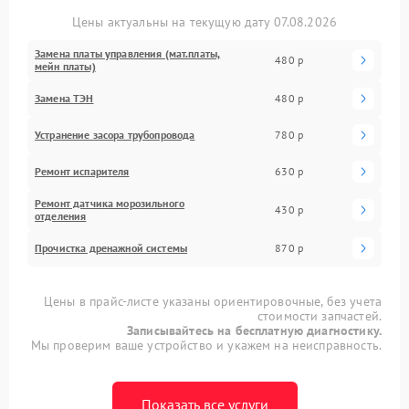
Цены актуальны на текущую дату 07.08.2026
Замена платы управления (мат.платы,
480 р
мейн платы)
Замена ТЭН
480 р
Устранение засора трубопровода
780 р
Ремонт испарителя
630 р
Ремонт датчика морозильного
430 р
отделения
Прочистка дренажной системы
870 р
Цены в прайс-листе указаны ориентировочные, без учета
стоимости запчастей.
Записывайтесь на бесплатную диагностику.
Мы проверим ваше устройство и укажем на неисправность.
Показать все услуги