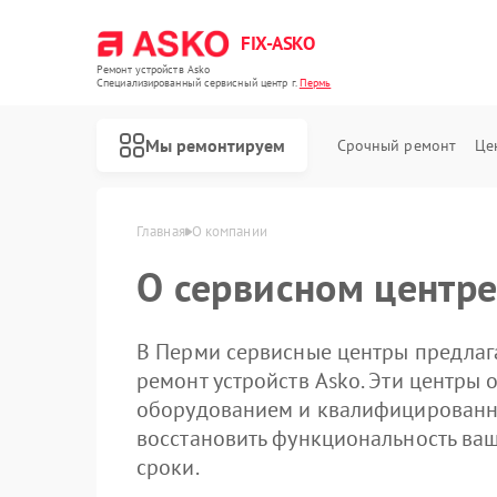
FIX-ASKO
Ремонт устройств Asko
Специализированный cервисный центр г.
Пермь
Мы ремонтируем
Срочный ремонт
Це
Главная
О компании
О сервисном центре
В Перми сервисные центры предлаг
ремонт устройств Asko. Эти центр
оборудованием и квалифицированн
восстановить функциональность ваш
сроки.
Ремонт стиральных машин Asko
Ремонт посудомоечных машин Asko
Ремонт варочных панелей Asko
Ремонт микроволновых печей Asko
Ремонт сушильных шкафов Asko
Ремонт подогревателей посуды и пищи Asko
Ремонт промышленных вакуумных упаковщиков Asko
Ремонт сушильных машин Asko